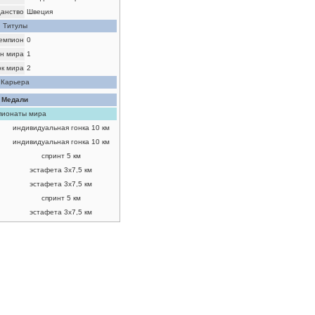
данство
Швеция
Титулы
емпион
0
н мира
1
ок мира
2
Карьера
Медали
пионаты мира
индивидуальная гонка 10 км
индивидуальная гонка 10 км
спринт 5 км
эстафета 3х7,5 км
эстафета 3x7,5 км
спринт 5 км
эстафета 3х7,5 км