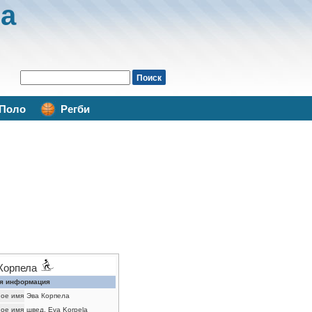
а
Поло
Регби
Корпела
я информация
ое имя
Эва Корпела
ое имя
швед. Eva Korpela