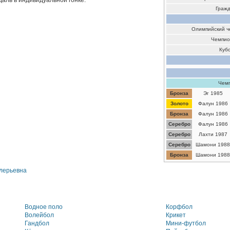
даль в индивидуальной гонке.
Граж
Олимпийский ч
Чемпио
Куб
Чем
Бронза
Эг 1985
Золото
Фалун 1986
Бронза
Фалун 1986
Серебро
Фалун 1986
Серебро
Лахти 1987
Серебро
Шамони 1988
Бронза
Шамони 1988
лерьевна
Водное поло
Корфбол
Волейбол
Крикет
Гандбол
Мини-футбол