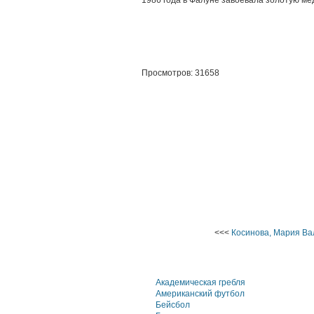
1986 года в Фалуне завоевала золотую ме
Просмотров: 31658
<<<
Косинова, Мария Ва
Академическая гребля
Американский футбол
Бейсбол