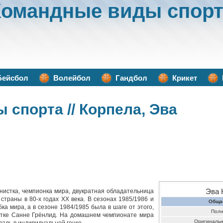
Командные виды спорт
Бейсбол
Волейбол
Гандбол
Крикет
ы спорта
// Корпела, Эва
Эва 
истка, чемпионка мира, двукратная обладательница
страны в 80-х годах XX века. В сезонах 1985/1986 и
Обща
ка мира, а в сезоне 1984/1985 была в шаге от этого,
Полн
истке Санне Грёнлид. На домашнем чемпионате мира
Оригинальн