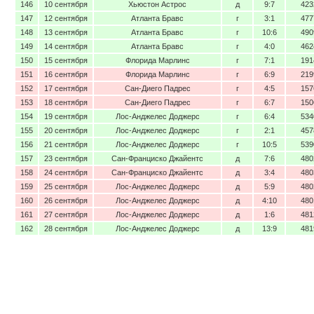
146
10 сентября
Хьюстон Астрос
д
9:7
423
147
12 сентября
Атланта Бравс
г
3:1
477
148
13 сентября
Атланта Бравс
г
10:6
490
149
14 сентября
Атланта Бравс
г
4:0
462
150
15 сентября
Флорида Марлинс
г
7:1
191
151
16 сентября
Флорида Марлинс
г
6:9
219
152
17 сентября
Сан-Диего Падрес
г
4:5
157
153
18 сентября
Сан-Диего Падрес
г
6:7
150
154
19 сентября
Лос-Анджелес Доджерс
г
6:4
534
155
20 сентября
Лос-Анджелес Доджерс
г
2:1
457
156
21 сентября
Лос-Анджелес Доджерс
г
10:5
539
157
23 сентября
Сан-Франциско Джайентс
д
7:6
480
158
24 сентября
Сан-Франциско Джайентс
д
3:4
480
159
25 сентября
Лос-Анджелес Доджерс
д
5:9
480
160
26 сентября
Лос-Анджелес Доджерс
д
4:10
480
161
27 сентября
Лос-Анджелес Доджерс
д
1:6
481
162
28 сентября
Лос-Анджелес Доджерс
д
13:9
481