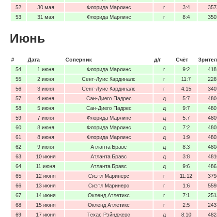
52
30 мая
Флорида Марлинс
г
3:4
357
53
31 мая
Флорида Марлинс
г
8:4
350
Июнь
#
Дата
Соперник
д/г
Счёт
Зрител
54
1 июня
Флорида Марлинс
г
9:2
418
55
2 июня
Сент-Луис Кардиналс
г
11:7
226
56
3 июня
Сент-Луис Кардиналс
г
4:15
340
57
4 июня
Сан-Диего Падрес
д
5:7
480
58
5 июня
Сан-Диего Падрес
д
9:7
480
59
7 июня
Флорида Марлинс
д
5:7
480
60
8 июня
Флорида Марлинс
д
7:2
480
61
8 июня
Флорида Марлинс
д
1:9
480
62
9 июня
Атланта Бравс
д
8:3
480
63
10 июня
Атланта Бравс
д
3:8
481
64
11 июня
Атланта Бравс
д
9:6
486
65
12 июня
Сиэтл Маринерс
г
11:12
379
66
13 июня
Сиэтл Маринерс
г
1:6
559
67
14 июня
Окленд Атлетикс
г
7:1
251
68
15 июня
Окленд Атлетикс
г
2:5
243
69
17 июня
Техас Рэйнджерс
д
8:10
482