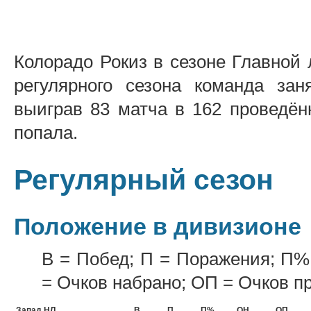
Колорадо Рокиз в сезоне Главной 
регулярного сезона команда за
выиграв 83 матча в 162 проведён
попала.
Регулярный сезон
Положение в дивизионе
В = Побед; П = Поражения; П%
= Очков набрано; ОП = Очков п
Запад НЛ
В
П
П%
ОН
ОП