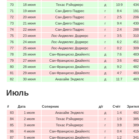
70
18 июня
Техас Рэйнджерс
д
10:9
434
71
19 июня
Сан-Диего Падрес
г
8:4
191
72
20 июня
Сан-Диего Падрес
г
2:5
206
73
21 июня
Сан-Диего Падрес
г
9:4
430
74
22 июня
Сан-Диего Падрес
г
2:4
288
75
23 июня
Лос-Анджелес Доджерс
г
3:5
310
76
24 июня
Лос-Анджелес Доджерс
г
6:2
451
77
25 июня
Лос-Анджелес Доджерс
г
0:2
309
78
26 июня
Сан-Франциско Джайентс
д
7:6
483
79
27 июня
Сан-Франциско Джайентс
д
3:6
482
80
28 июня
Сан-Франциско Джайентс
д
9:2
482
81
29 июня
Сан-Франциско Джайентс
д
4:7
483
82
30 июня
Анахайм Энджелс
д
11:7
483
Июль
#
Дата
Соперник
д/г
Счёт
Зрител
83
1 июля
Анахайм Энджелс
д
1:4
482
84
2 июля
Техас Рэйнджерс
г
1:9
385
85
3 июля
Техас Рэйнджерс
г
3:8
389
86
4 июля
Сан-Франциско Джайентс
г
0:4
415
87
5 июля
Сан-Франциско Джайентс
г
1:2
341