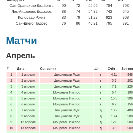
Сан-Франциско Джайентс
90
72
55.56
784
793
Лос-Анджелес Доджерс
88
74
54.32
742
645
Колорадо Рокиз
83
79
51.23
923
908
Сан-Диего Падрес
76
86
46.91
795
891
Матчи
Апрель
#
Дата
Соперник
д/г
Счёт
Зрител
1
1 апреля
Цинциннати Редс
г
4:11
548
2
2 апреля
Цинциннати Редс
г
3:5
202
3
3 апреля
Цинциннати Редс
г
7:1
226
4
4 апреля
Монреаль Икспос
г
5:4
198
5
5 апреля
Монреаль Икспос
г
15:3
309
6
6 апреля
Монреаль Икспос
г
6:2
156
7
7 апреля
Цинциннати Редс
д
13:2
480
8
9 апреля
Цинциннати Редс
д
13:4
500
9
12 апреля
Монреаль Икспос
д
12:8
500
10
13 апреля
Монреаль Икспос
д
3:8
500