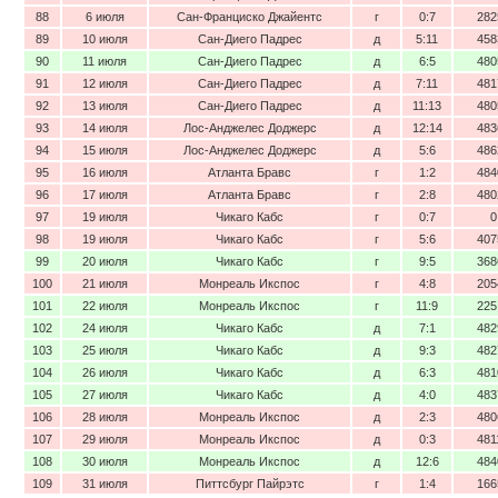
88
6 июля
Сан-Франциско Джайентс
г
0:7
282
89
10 июля
Сан-Диего Падрес
д
5:11
458
90
11 июля
Сан-Диего Падрес
д
6:5
480
91
12 июля
Сан-Диего Падрес
д
7:11
481
92
13 июля
Сан-Диего Падрес
д
11:13
480
93
14 июля
Лос-Анджелес Доджерс
д
12:14
483
94
15 июля
Лос-Анджелес Доджерс
д
5:6
486
95
16 июля
Атланта Бравс
г
1:2
484
96
17 июля
Атланта Бравс
г
2:8
480
97
19 июля
Чикаго Кабс
г
0:7
0
98
19 июля
Чикаго Кабс
г
5:6
407
99
20 июля
Чикаго Кабс
г
9:5
368
100
21 июля
Монреаль Икспос
г
4:8
205
101
22 июля
Монреаль Икспос
г
11:9
225
102
24 июля
Чикаго Кабс
д
7:1
482
103
25 июля
Чикаго Кабс
д
9:3
482
104
26 июля
Чикаго Кабс
д
6:3
481
105
27 июля
Чикаго Кабс
д
4:0
483
106
28 июля
Монреаль Икспос
д
2:3
480
107
29 июля
Монреаль Икспос
д
0:3
481
108
30 июля
Монреаль Икспос
д
12:6
484
109
31 июля
Питтсбург Пайрэтс
г
1:4
166