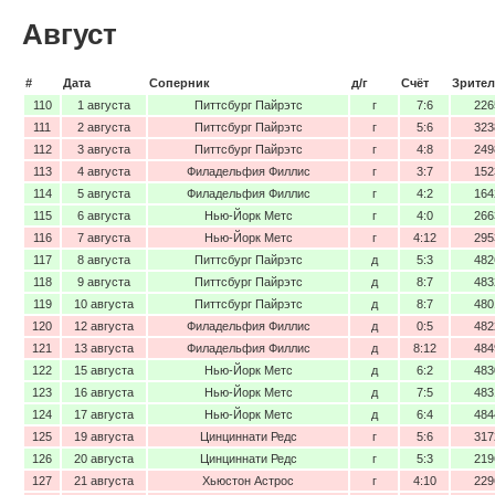
Август
#
Дата
Соперник
д/г
Счёт
Зрител
110
1 августа
Питтсбург Пайрэтс
г
7:6
226
111
2 августа
Питтсбург Пайрэтс
г
5:6
323
112
3 августа
Питтсбург Пайрэтс
г
4:8
249
113
4 августа
Филадельфия Филлис
г
3:7
152
114
5 августа
Филадельфия Филлис
г
4:2
164
115
6 августа
Нью-Йорк Метс
г
4:0
266
116
7 августа
Нью-Йорк Метс
г
4:12
295
117
8 августа
Питтсбург Пайрэтс
д
5:3
482
118
9 августа
Питтсбург Пайрэтс
д
8:7
483
119
10 августа
Питтсбург Пайрэтс
д
8:7
480
120
12 августа
Филадельфия Филлис
д
0:5
482
121
13 августа
Филадельфия Филлис
д
8:12
484
122
15 августа
Нью-Йорк Метс
д
6:2
483
123
16 августа
Нью-Йорк Метс
д
7:5
483
124
17 августа
Нью-Йорк Метс
д
6:4
484
125
19 августа
Цинциннати Редс
г
5:6
317
126
20 августа
Цинциннати Редс
г
5:3
219
127
21 августа
Хьюстон Астрос
г
4:10
229