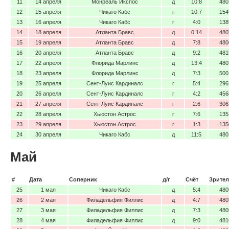
11
14 апреля
Монреаль Икспос
д
10:8
480
12
15 апреля
Чикаго Кабс
г
10:7
154
13
16 апреля
Чикаго Кабс
г
4:0
138
14
18 апреля
Атланта Бравс
д
0:14
480
15
19 апреля
Атланта Бравс
д
7:8
480
16
20 апреля
Атланта Бравс
д
9:2
481
17
22 апреля
Флорида Марлинс
д
13:4
480
18
23 апреля
Флорида Марлинс
д
7:3
500
19
25 апреля
Сент-Луис Кардиналс
г
5:4
296
20
26 апреля
Сент-Луис Кардиналс
г
4:2
456
21
27 апреля
Сент-Луис Кардиналс
г
2:6
306
22
28 апреля
Хьюстон Астрос
г
7:6
135
23
29 апреля
Хьюстон Астрос
г
1:3
135
24
30 апреля
Чикаго Кабс
д
11:5
480
Май
#
Дата
Соперник
д/г
Счёт
Зрител
25
1 мая
Чикаго Кабс
д
5:4
480
26
2 мая
Филадельфия Филлис
д
4:7
480
27
3 мая
Филадельфия Филлис
д
7:3
480
28
4 мая
Филадельфия Филлис
д
9:0
481