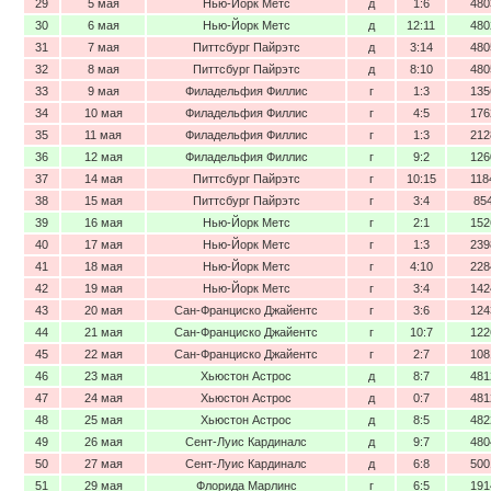
29
5 мая
Нью-Йорк Метс
д
1:6
480
30
6 мая
Нью-Йорк Метс
д
12:11
480
31
7 мая
Питтсбург Пайрэтс
д
3:14
480
32
8 мая
Питтсбург Пайрэтс
д
8:10
480
33
9 мая
Филадельфия Филлис
г
1:3
135
34
10 мая
Филадельфия Филлис
г
4:5
176
35
11 мая
Филадельфия Филлис
г
1:3
212
36
12 мая
Филадельфия Филлис
г
9:2
126
37
14 мая
Питтсбург Пайрэтс
г
10:15
118
38
15 мая
Питтсбург Пайрэтс
г
3:4
85
39
16 мая
Нью-Йорк Метс
г
2:1
152
40
17 мая
Нью-Йорк Метс
г
1:3
239
41
18 мая
Нью-Йорк Метс
г
4:10
228
42
19 мая
Нью-Йорк Метс
г
3:4
142
43
20 мая
Сан-Франциско Джайентс
г
3:6
124
44
21 мая
Сан-Франциско Джайентс
г
10:7
122
45
22 мая
Сан-Франциско Джайентс
г
2:7
108
46
23 мая
Хьюстон Астрос
д
8:7
481
47
24 мая
Хьюстон Астрос
д
0:7
481
48
25 мая
Хьюстон Астрос
д
8:5
482
49
26 мая
Сент-Луис Кардиналс
д
9:7
480
50
27 мая
Сент-Луис Кардиналс
д
6:8
500
51
29 мая
Флорида Марлинс
г
6:5
191