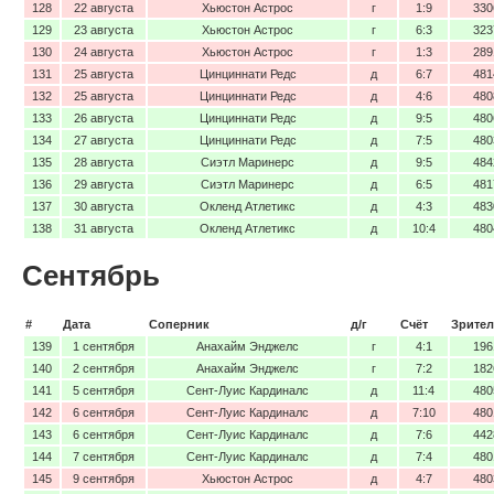
128
22 августа
Хьюстон Астрос
г
1:9
330
129
23 августа
Хьюстон Астрос
г
6:3
323
130
24 августа
Хьюстон Астрос
г
1:3
289
131
25 августа
Цинциннати Редс
д
6:7
481
132
25 августа
Цинциннати Редс
д
4:6
480
133
26 августа
Цинциннати Редс
д
9:5
480
134
27 августа
Цинциннати Редс
д
7:5
480
135
28 августа
Сиэтл Маринерс
д
9:5
484
136
29 августа
Сиэтл Маринерс
д
6:5
481
137
30 августа
Окленд Атлетикс
д
4:3
483
138
31 августа
Окленд Атлетикс
д
10:4
480
Сентябрь
#
Дата
Соперник
д/г
Счёт
Зрител
139
1 сентября
Анахайм Энджелс
г
4:1
196
140
2 сентября
Анахайм Энджелс
г
7:2
182
141
5 сентября
Сент-Луис Кардиналс
д
11:4
480
142
6 сентября
Сент-Луис Кардиналс
д
7:10
480
143
6 сентября
Сент-Луис Кардиналс
д
7:6
442
144
7 сентября
Сент-Луис Кардиналс
д
7:4
480
145
9 сентября
Хьюстон Астрос
д
4:7
480