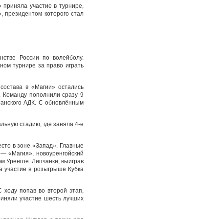
» приняла участие в турнире,
, президентом которого стал
нстве России по волейболу.
дном турнире за право играть
состава в «Магии» остались
 Команду пополнили сразу 9
танского АДК. С обновлённым
льную стадию, где заняла 4-е
сто в зоне «Запад». Главные
 — «Магия», новоуренгойский
м Уренгое. Липчанки, выиграв
ла участие в розыгрыше Кубка
 ходу попав во второй этап,
приняли участие шесть лучших