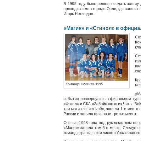
В 1995 году было решено подать заявку 
проходившем в городе Орле, где заняла 
Игорь Неклюдов.
«Магия» и «Стинол» в офици
Се
Ком
кл
Се
ка
во
сос
Кро
Команда «Магия»-1995
мес
«М
события развернулись в финальном турни
«Факел» и СКА «Забайкалка» из Читы. Всё 
три матча из четырёх, заняли 1-е место
России и заняла призовое третье место.
Осенью 1998 года под руководством нов
«Магия» заняла там 5-е место. Следует о
команд страны, в том числе «Уралочка» во 