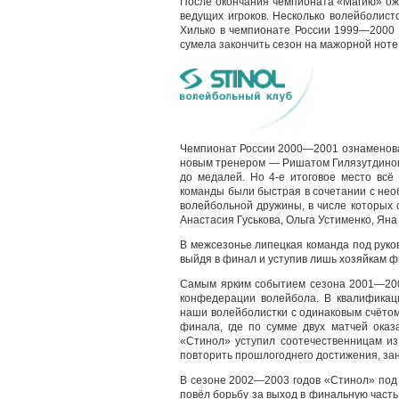
После окончания чемпионата «Магию» ож
ведущих игроков. Несколько волейболисто
Хилько в чемпионате России 1999—2000 г
сумела закончить сезон на мажорной ноте
Чемпионат России 2000—2001 ознаменова
новым тренером — Ришатом Гилязутдиновы
до медалей. Но 4-е итоговое место всё
команды были быстрая в сочетании с нео
волейбольной дружины, в числе которых
Анастасия Гуськова, Ольга Устименко, Ян
В межсезонье липецкая команда под руков
выйдя в финал и уступив лишь хозяйкам 
Самым ярким событием сезона 2001—200
конфедерации волейбола. В квалифика
наши волейболистки с одинаковым счётом
финала, где по сумме двух матчей оказ
«Стинол» уступил соотечественницам из
повторить прошлогоднего достижения, заня
В сезоне 2002—2003 годов «Стинол» под 
повёл борьбу за выход в финальную част