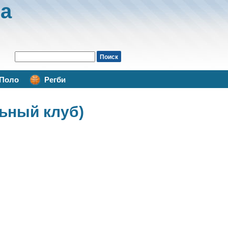
а
Поло
Регби
льный клуб)