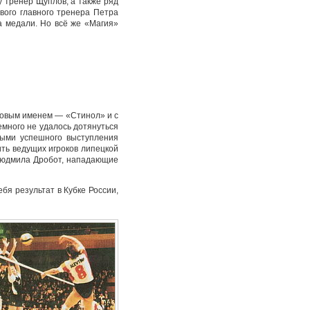
 тренер Щуплов, а также ряд
ового главного тренера Петра
а медали. Но всё же «Магия»
новым именем — «Стинол» и с
много не удалось дотянуться
емыми успешного выступления
ить ведущих игроков липецкой
Людмила Дробот, нападающие
бя результат в Кубке России,