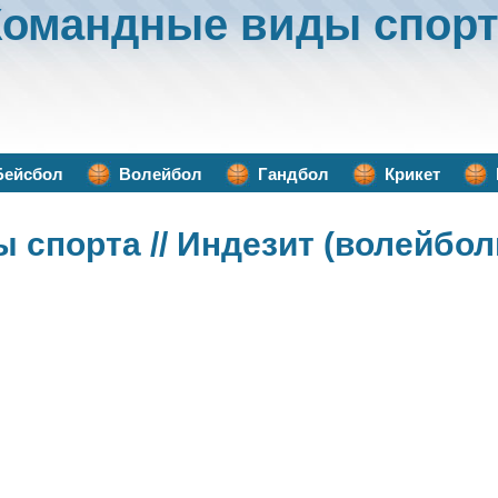
Командные виды спорт
Бейсбол
Волейбол
Гандбол
Крикет
ы спорта
// Индезит (волейбо