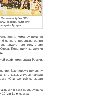
1/8-финала Кубка ЕКВ.
.2002. Липецк. «Стинол» —
тасарай» Турция
изменения. Команду покинул
е 6-летнего перерыва занял
сле двухлетнего отсутствия
.Озова. Пополнили коллектив
у.
плей-офф чемпионата России,
тление. Всю первую половину
чанки с каждым туром начали
места «Стинол» всё же выдал
сь вести в двух последующих
 10-м и 11-м местах.