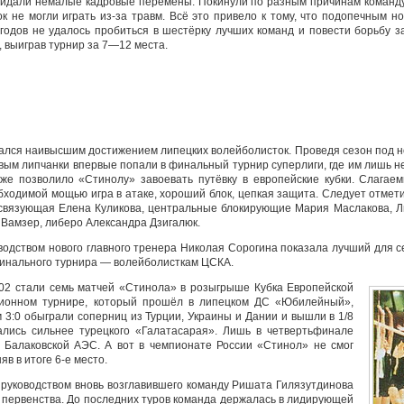
идали немалые кадровые перемены. Покинули по разным причинам команду
к не могли играть из-за травм. Всё это привело к тому, что подопечным н
одов не удалось пробиться в шестёрку лучших команд и повести борьбу з
, выиграв турнир за 7—12 места.
лся наивысшим достижением липецких волейболисток. Проведя сезон под 
м липчанки впервые попали в финальный турнир суперлиги, где им лишь не
 же позволило «Стинолу» завоевать путёвку в европейские кубки. Слага
бходимой мощью игра в атаке, хороший блок, цепкая защита. Следует отмет
 связующая Елена Куликова, центральные блокирующие Мария Маслакова, 
а Вамзер, либеро Александра Дзигалюк.
одством нового главного тренера Николая Сорогина показала лучший для се
финального турнира — волейболисткам ЦСКА.
2 стали семь матчей «Стинола» в розыгрыше Кубка Европейской
ционном турнире, который прошёл в липецком ДС «Юбилейный»,
 3:0 обыграли соперниц из Турции, Украины и Дании и вышли в 1/8
ались сильнее турецкого «Галатасарая». Лишь в четвертьфинале
 Балаковской АЭС. А вот в чемпионате России «Стинол» не смог
в в итоге 6-е место.
руководством вновь возглавившего команду Ришата Гилязутдинова
ь первенства. До последних туров команда держалась в лидирующей