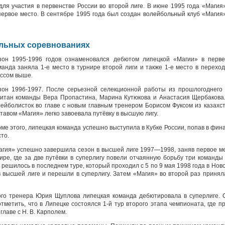
для участия в первенстве России во второй лиге. В июне 1995 года «Магия
первое место. В сентябре 1995 года был создан волейбольный клуб «Магия»
альных соревнованиях
зон 1995-1996 годов ознаменовался дебютом липецкой «Магии» в перве
анда заняла 1-е место в турнире второй лиги и также 1-е место в перехо
ассом выше.
зон 1996-1997. После серьезной селекционной работы из прошлогоднего 
питан команды Вера Пропастина, Марина Кутюкова и Анастасия Щербакова.
лейболисток во главе с новым главным тренером Борисом Фуксом из казахс
тавом «Магия» легко завоевала путёвку в высшую лигу.
ме этого, липецкая команда успешно выступила в Кубке России, попав в фина
то.
агия» успешно завершила сезон в высшей лиге 1997—1998, заняв первое ме
ре, где за две путёвки в суперлигу повели отчаянную борьбу три команды
решилось в последнем туре, который проходил с 5 по 9 мая 1998 года в Ново
 в высшей лиге и перешли в суперлигу. Затем «Магия» во второй раз приня
ого тренера Юрия Щуплова липецкая команда дебютировала в суперлиге. С
тметить, что в Липецке состоялся 1-й тур второго этапа чемпионата, где 
главе с Н. В. Карполем.