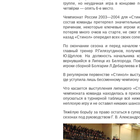
группе, но неудачная игра в концовке 
четвёрки — опять 6-е место.
Чемпионат России 2003—2004 для «Стино
состав команды претерпел значительны
причинам, некоторые ключевые игроки и
потеряв много очков на старте, не смог 
назад «Стинол» опередил всех своих сопе
По окончании сезона и перед началом 
главный тренер Р.Гилязутдинов, получ
Ю.Щуплов. На должность начальника ко
вернувшийся в Липецк из Белгорода. По
игроки сборной Болгарии Л.Дебарлиева и 
В регулярном первенстве «Стинол» высту
где уступила лишь бессменному чемпиону
Что касается выступления липецкого «С
чемпионата команда находилась в призов
опускаться в турнирной таблице всё ниж
неплохую игру и не оставил никаких шансо
Тяжёлую борьбу за право остаться в суп
сезонах под руководством Г. В. Александр