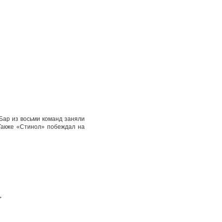
Бар из восьми команд заняли
 Также «Стинол» побеждал на
>