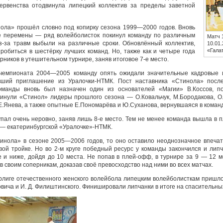
первенства отодвинула липецкий коллектив за пределы заветной
ла» прошёл словно под копирку сезона 1999—2000 годов. Вновь
е перемены — ряд волейболисток покинул команду по различным
Матч 
з-за травм выбыли на различные сроки. Обновлённый коллектив,
10.01
«Гала
пробиться в шестёрку лучших команд. Но, также как и четыре года
рников в утешительном турнире, заняв итоговое 7-е место.
чемпионата 2004—2005 команду опять ожидали значительные кадровые 
ивший приглашение из Уралочки-НТМК. Пост наставника «Стинола» посл
манды вновь был назначен один из основателей «Магии» В.Коссов, по
кинули «Стинол» лидеры прошлого сезона — О.Ковальчук, М.Бородакова, О
Е.Янева, а также опытные Е.Пономарёва и Ю.Суханова, вернувшаяся в команд
пал очень неровно, заняв лишь 8-е место. Тем не менее команда вышла в 
 — екатеринбургской «Уралочке»-НТМК.
тинола» в сезоне 2005—2006 годов, то оно оставило неоднозначное впеча
ой тройке. Но во 2-м круге победный ресурс у команды закончился и лип
е и ниже, дойдя до 10 места. Не попав в плей-офф, в турнире за 9 — 12 
в своим соперникам, доказав своё превосходство над ними во всех матчах.
ерлиге отечественного женского волейбола липецким волейболисткам пришло
овича и И. Д. Филиштинского. Финишировали липчанки в итоге на спасительных