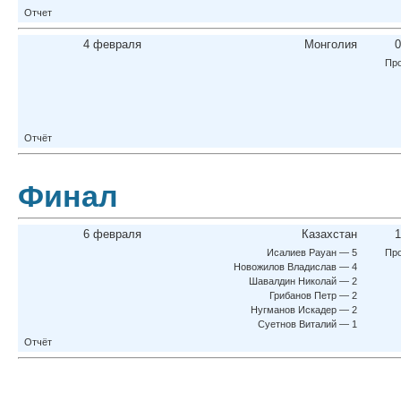
Отчет
4 февраля
Монголия
0
Про
Отчёт
Финал
6 февраля
Казахстан
1
Исалиев Рауан — 5
Про
Новожилов Владислав — 4
Шавалдин Николай — 2
Грибанов Петр — 2
Нугманов Искадер — 2
Суетнов Виталий — 1
Отчёт