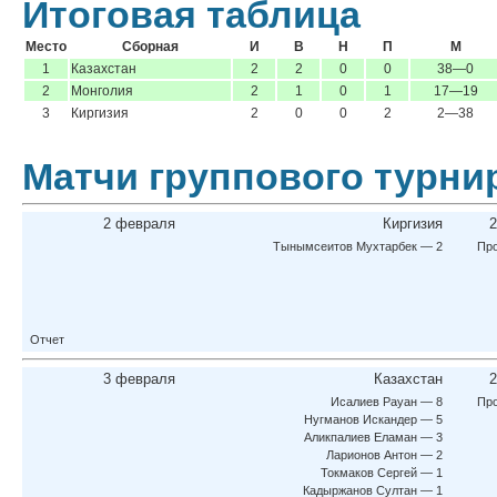
Итоговая таблица
Место
Сборная
И
В
Н
П
М
1
Казахстан
2
2
0
0
38—0
2
Монголия
2
1
0
1
17—19
3
Киргизия
2
0
0
2
2—38
Матчи группового турни
2 февраля
Киргизия
2
Тынымсеитов Мухтарбек — 2
Про
Отчет
3 февраля
Казахстан
2
Исалиев Рауан — 8
Про
Нугманов Искандер — 5
Аликпалиев Еламан — 3
Ларионов Антон — 2
Токмаков Сергей — 1
Кадыржанов Султан — 1