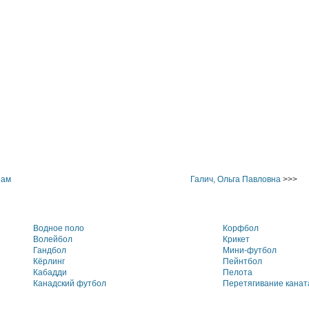
иам
Галич, Ольга Павловна
>>>
Водное поло
Корфбол
Волейбол
Крикет
Гандбол
Мини-футбол
Кёрлинг
Пейнтбол
Кабадди
Пелота
Канадский футбол
Перетягивание канат