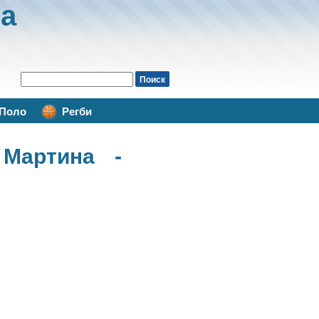
а
Поло
Регби
 Мартина -