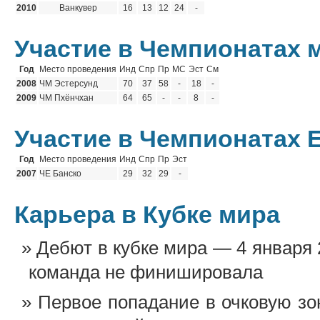
2010
Ванкувер
16
13
12
24
-
Участие в Чемпионатах 
Год
Место проведения
Инд
Спр
Пр
МС
Эст
См
2008
ЧМ Эстерсунд
70
37
58
-
18
-
2009
ЧМ Пхёнчхан
64
65
-
-
8
-
Участие в Чемпионатах
Год
Место проведения
Инд
Спр
Пр
Эст
2007
ЧЕ Банско
29
32
29
-
Карьера в Кубке мира
Дебют в кубке мира — 4 января
команда не финишировала
Первое попадание в очковую зо