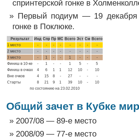
спринтерской гонке в Холменколл
Первый подиум — 19 декабря 
гонке в Поклюке.
Результат
Инд
Спр
Пр
МС
Всего
Эст
См
Всего
1 место
-
-
-
-
-
-
-
-
2 место
-
-
-
-
-
-
-
-
3 место
-
1
-
-
1
-
-
-
Финиш в 10-ке
-
1
-
-
1
5
-
5
Финиш в очках
4
6
1
1
12
10
-
10
Вне очков
4
15
8
-
27
-
-
-
Старты
8
21
9
1
39
10
-
10
по состоянию на 23.02.2010
Общий зачет в Кубке ми
2007/08 — 89-е место
2008/09 — 77-е место