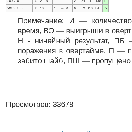
2009/10
6
30
2
0
1
--
1
2
24
54
130
11
2010/11
3
30
16
1
1
--
0
0
12
116
84
52
Примечание: И — количеств
время, ВО — выигрыши в оверт
Н - ничейный результат, ПБ
поражения в овертайме, П — 
забито шайб, ПШ — пропущено 
Просмотров: 33678