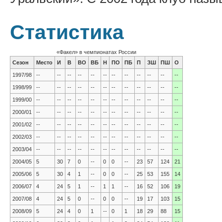
Статистика
«Факел» в чемпионатах России
Сезон
Место
И
В
ВО
ВБ
Н
ПО
ПБ
П
ЗШ
ПШ
О
1997/98
--
--
--
--
--
--
--
--
--
--
--
--
1998/99
--
--
--
--
--
--
--
--
--
--
--
--
1999/00
--
--
--
--
--
--
--
--
--
--
--
--
2000/01
--
--
--
--
--
--
--
--
--
--
--
--
2001/02
--
--
--
--
--
--
--
--
--
--
--
--
2002/03
--
--
--
--
--
--
--
--
--
--
--
--
2003/04
--
--
--
--
--
--
--
--
--
--
--
--
2004/05
5
30
7
0
--
0
0
--
23
57
124
21
2005/06
5
30
4
1
--
0
0
--
25
53
155
14
2006/07
4
24
5
1
--
1
1
--
16
52
106
19
2007/08
4
24
5
0
--
0
0
--
19
17
103
15
2008/09
5
24
4
0
1
--
0
1
18
29
88
15