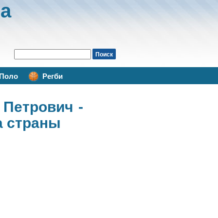
а
Поло
Регби
 Петрович -
а страны