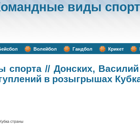
Командные виды спорт
Бейсбол
Волейбол
Гандбол
Крикет
ы спорта
// Донских, Василий
туплений в розыгрышах Кубк
Кубка страны