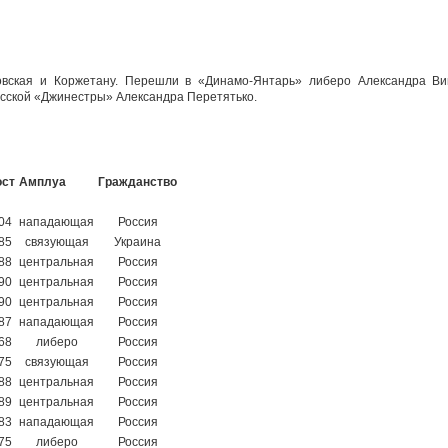
овская и Коржетану. Перешли в «Динамо-Янтарь» либеро Александра Ви
есской «Джинестры» Александра Перетятько.
ост
Амплуа
Гражданство
04
нападающая
Россия
85
связующая
Украина
88
центральная
Россия
90
центральная
Россия
90
центральная
Россия
87
нападающая
Россия
68
либеро
Россия
75
связующая
Россия
88
центральная
Россия
89
центральная
Россия
83
нападающая
Россия
75
либеро
Россия