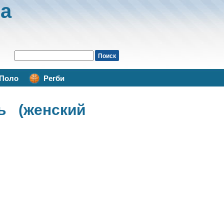
а
Поло
Регби
ь (женский