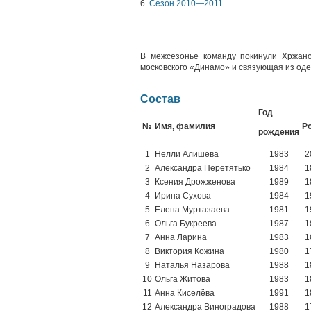
6.
Сезон 2010—2011
В межсезонье команду покинули Хржан
московского «Динамо» и связующая из од
Состав
Год
№
Имя, фамилия
Р
рождения
1
Нелли Алишева
1983
2
2
Александра Перетятько
1984
1
3
Ксения Дрожженова
1989
1
4
Ирина Сухова
1984
1
5
Елена Муртазаева
1981
1
6
Ольга Букреева
1987
1
7
Анна Ларина
1983
1
8
Виктория Кожина
1980
1
9
Наталья Назарова
1988
1
10
Ольга Житова
1983
1
11
Анна Киселёва
1991
1
12
Александра Виноградова
1988
1