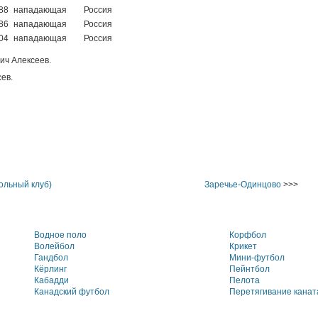
88
нападающая
Россия
86
нападающая
Россия
04
нападающая
Россия
ич Алексеев.
ев.
ольный клуб)
Заречье-Одинцово
>>>
Водное поло
Корфбол
Волейбол
Крикет
Гандбол
Мини-футбол
Кёрлинг
Пейнтбол
Кабадди
Пелота
Канадский футбол
Перетягивание канат