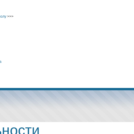
болу
>>>
а
ьности