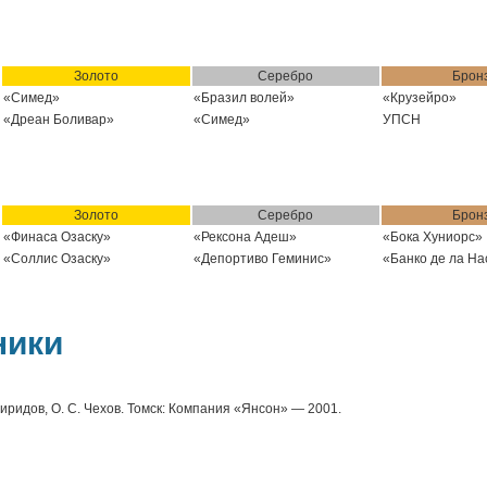
Золото
Серебро
Брон
«Симед»
«Бразил волей»
«Крузейро»
«Дреан Боливар»
«Симед»
УПСН
Золото
Серебро
Брон
«Финаса Озаску»
«Рексона Адеш»
«Бока Хуниорс»
«Соллис Озаску»
«Депортиво Геминис»
«Банко де ла На
ники
иридов, О. С. Чехов. Томск: Компания «Янсон» — 2001.