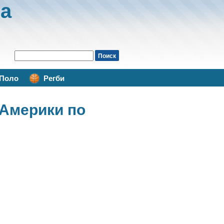
а
Поло
Регби
 Америки по