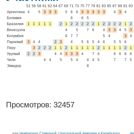
51
56
58
61
62
64
67
69
71
73
75
77
79
81
83
85
87
89
91
93
Аргентина
4
5
3
3
3
5
6
6
3
3
3
3
3
4
3
4
Боливия
8
6
5
Бразилия
1
1
1
1
1
2
1
2
2
2
2
2
1
2
2
2
2
1
2
Венесуэла
4
5
7
6
4
3
3
4
5
3
Колумбия
6
7
7
5
4
3
4
Парагвай
3
4
4
2
3
4
5
6
5
4
6
5
5
6
Перу
3
2
2
2
1
1
2
1
1
1
1
1
2
1
1
1
1
2
1
Уругвай
2
2
3
4
4
3
3
3
4
7
6
6
6
8
6
Чили
4
4
5
5
4
4
4
5
7
7
5
Эквадор
8
Просмотров: 32457
<<<
Чемпионат Северной, Центральной Америки и Карибского
Че