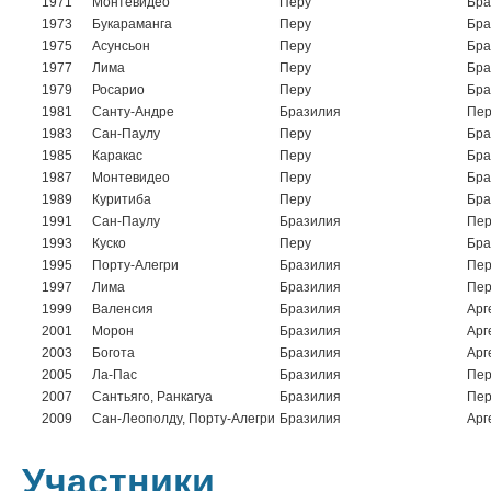
1971
Монтевидео
Перу
Бра
1973
Букараманга
Перу
Бра
1975
Асунсьон
Перу
Бра
1977
Лима
Перу
Бра
1979
Росарио
Перу
Бра
1981
Санту-Андре
Бразилия
Пер
1983
Сан-Паулу
Перу
Бра
1985
Каракас
Перу
Бра
1987
Монтевидео
Перу
Бра
1989
Куритиба
Перу
Бра
1991
Сан-Паулу
Бразилия
Пер
1993
Куско
Перу
Бра
1995
Порту-Алегри
Бразилия
Пер
1997
Лима
Бразилия
Пер
1999
Валенсия
Бразилия
Арг
2001
Морон
Бразилия
Арг
2003
Богота
Бразилия
Арг
2005
Ла-Пас
Бразилия
Пер
2007
Сантьяго, Ранкагуа
Бразилия
Пер
2009
Сан-Леополду, Порту-Алегри
Бразилия
Арг
Участники