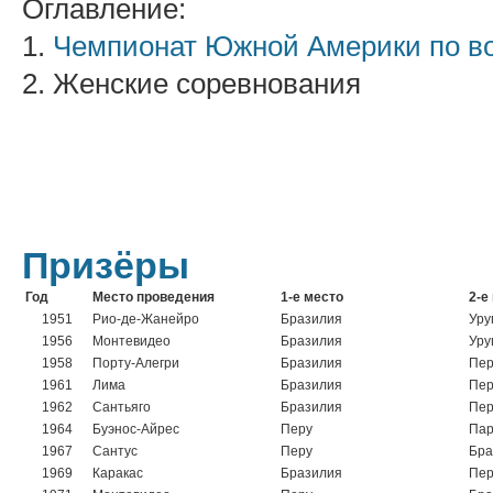
Оглавление:
1.
Чемпионат Южной Америки по в
2. Женские соревнования
Призёры
Год
Место проведения
1-е место
2-е
1951
Рио-де-Жанейро
Бразилия
Уру
1956
Монтевидео
Бразилия
Уру
1958
Порту-Алегри
Бразилия
Пер
1961
Лима
Бразилия
Пер
1962
Сантьяго
Бразилия
Пер
1964
Буэнос-Айрес
Перу
Пар
1967
Сантус
Перу
Бра
1969
Каракас
Бразилия
Пер