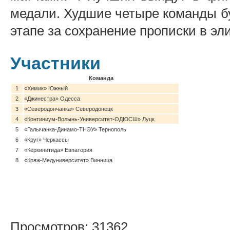
медали. Худшие четыре команды б
этапе за сохранение прописки в эли
Участники
Команда
1
«Химик» Южный
2
«Джинестра» Одесса
3
«Северодончанка» Северодонецк
4
«Континиум-Волынь-Университет-ОДЮСШ» Луцк
5
«Галычанка-Динамо-ТНЭУ» Тернополь
6
«Круг» Черкассы
7
«Керкинитида» Евпатория
8
«Кряж-Медуниверситет» Винница
Просмотров: 31362