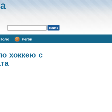
а
Поло
Регби
по хоккею с
ата