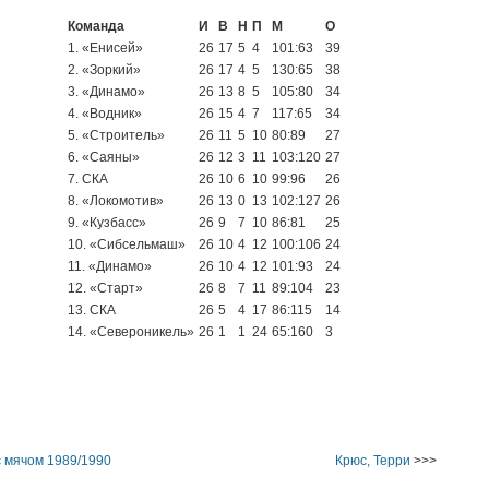
Команда
И
В
Н
П
М
О
1. «Енисей»
26
17
5
4
101:63
39
2. «Зоркий»
26
17
4
5
130:65
38
3. «Динамо»
26
13
8
5
105:80
34
4. «Водник»
26
15
4
7
117:65
34
5. «Строитель»
26
11
5
10
80:89
27
6. «Саяны»
26
12
3
11
103:120
27
7. СКА
26
10
6
10
99:96
26
8. «Локомотив»
26
13
0
13
102:127
26
9. «Кузбасс»
26
9
7
10
86:81
25
10. «Сибсельмаш»
26
10
4
12
100:106
24
11. «Динамо»
26
10
4
12
101:93
24
12. «Старт»
26
8
7
11
89:104
23
13. СКА
26
5
4
17
86:115
14
14. «Североникель»
26
1
1
24
65:160
3
 мячом 1989/1990
Крюс, Терри
>>>