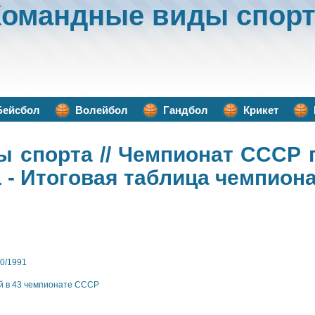
Командные виды спорт
Бейсбол
Волейбол
Гандбол
Крикет
ы спорта
// Чемпионат СССР 
 - Итоговая таблица чемпион
0/1991
й в 43 чемпионате СССР