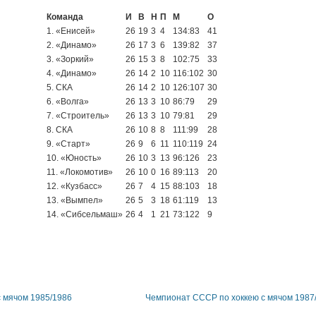
Команда
И
В
Н
П
М
О
1. «Енисей»
26
19
3
4
134:83
41
2. «Динамо»
26
17
3
6
139:82
37
3. «Зоркий»
26
15
3
8
102:75
33
4. «Динамо»
26
14
2
10
116:102
30
5. СКА
26
14
2
10
126:107
30
6. «Волга»
26
13
3
10
86:79
29
7. «Строитель»
26
13
3
10
79:81
29
8. СКА
26
10
8
8
111:99
28
9. «Старт»
26
9
6
11
110:119
24
10. «Юность»
26
10
3
13
96:126
23
11. «Локомотив»
26
10
0
16
89:113
20
12. «Кузбасс»
26
7
4
15
88:103
18
13. «Вымпел»
26
5
3
18
61:119
13
14. «Сибсельмаш»
26
4
1
21
73:122
9
 мячом 1985/1986
Чемпионат СССР по хоккею с мячом 1987