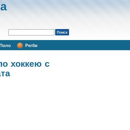
а
Поло
Регби
по хоккею с
ата