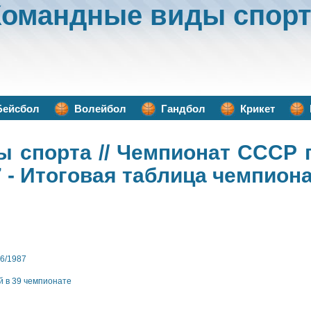
Командные виды спорт
Бейсбол
Волейбол
Гандбол
Крикет
ы спорта
// Чемпионат СССР 
 - Итоговая таблица чемпион
6/1987
й в 39 чемпионате