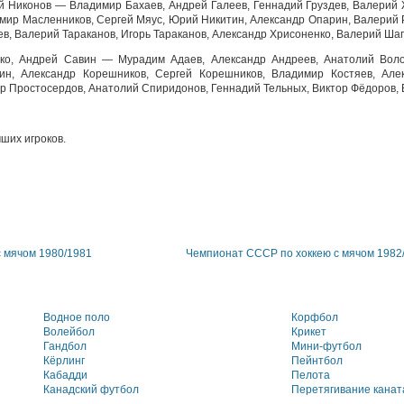
ай Никонов — Владимир Бахаев, Андрей Галеев, Геннадий Груздев, Валерий 
имир Масленников, Сергей Мяус, Юрий Никитин, Александр Опарин, Валерий 
в, Валерий Тараканов, Игорь Тараканов, Александр Хрисоненко, Валерий Ша
тко, Андрей Савин — Мурадим Адаев, Александр Андреев, Анатолий Вол
н, Александр Корешников, Сергей Корешников, Владимир Костяев, Але
р Простосердов, Анатолий Спиридонов, Геннадий Тельных, Виктор Фёдоров, 
ших игроков.
 мячом 1980/1981
Чемпионат СССР по хоккею с мячом 1982
Водное поло
Корфбол
Волейбол
Крикет
Гандбол
Мини-футбол
Кёрлинг
Пейнтбол
Кабадди
Пелота
Канадский футбол
Перетягивание канат