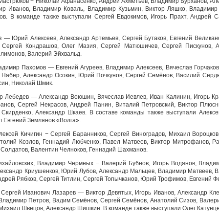
р Мастрюков − Николай Афанасенко, Андрей Ахметьев, Владимир Бурханов, А
ир Иванов, Владимир Коваль, Владимир Кузьмин, Виктор Ляшко, Владимир
ов. В команде также выступали Сергей Евдокимов, Игорь Прахт, Андрей С
в — Юрий Алексеев, Александр Артемьев, Сергей Бутаков, Евгений Великан
, Сергей Кондрашов, Олег Мазия, Сергей Матюшичев, Сергей Пискунов, А
илимонов, Валерий Эйхвальд.
адимир Пахомов — Евгений Агуреев, Владимир Алексеев, Вячеслав Горчаков
 Набер, Александр Осокин, Юрий Почкунов, Сергей Семёнов, Василий Сердю
син, Николай Шмик.
др Лебедев — Александр Воюшин, Вячеслав Иевлев, Иван Калинин, Игорь Кр
нов, Сергей Некрасов, Андрей Панин, Виталий Петровский, Виктор Плюсн
 Скирденко, Александр Шкаев. В составе команды также выступали Алекс
л Евгений Землянов «Волга».
ексей Кичигин − Сергей Баранников, Сергей Виноградов, Михаил Вороцков,
толий Козлов, Геннадий Любченко, Павел Матвеев, Виктор Митрофанов, Р
Солдатов, Валентин Челноков, Геннадий Шахманов.
Михайловских, Владимир Чермных − Валерий Бубнов, Игорь Водянов, Влади
лександр Криушенков, Юрий Лубов, Александр Мальцев, Владимир Матвеев, 
ндрей Рябков, Сергей Титлин, Сергей Топычканов, Юрий Трофимов, Евгений 
, Сергей Иванович Лазарев — Виктор Девятых, Игорь Иванов, Александр Кл
Владимир Петров, Вадим Семёнов, Сергей Семёнов, Анатолий Сизов, Валери
ихаил Швецов, Александр Шишкин. В команде также выступали Олег Катунцев