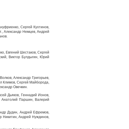
нуфриенко, Сергей Кухтинов,
., Александр Немцев, Андрей
анов.
ко, Евгений Шестаков, Сергей
ский, Виктор Булдыгин, Юрий
олков, Александр Григорьев,
ил Климов, Сергей Майборода,
ександр Овечкин.
сей Дьяков, Геннадий Ионов,
, Анатолий Паршин, Валерий
андр Дудин, Андрей Ефремов,
др Никитин, Андрей Нуждинов,