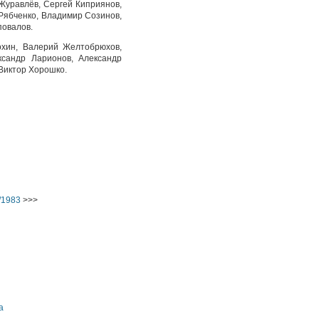
Журавлёв, Сергей Киприянов,
Рябченко, Владимир Созинов,
повалов.
охин, Валерий Желтобрюхов,
ксандр Ларионов, Александр
Виктор Хорошко.
/1983
>>>
а