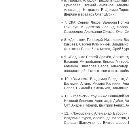
6. «Волга»: Алексей Грехов, Владими
Ермолаев, Евгений Землянов, Владим
Александр Некрасов, Владимир Терех
Щербин и вратарь Олег Шубин.
7. СКА: Сергей Ляхов, Валерий Попко
Гришпун, А. Девятов, Леонид Жаров
Самородов, Александр Сивков, Олег Ф
8. «Динамо»: Геннадий Низельник, Вл
Кикбаев, Сергей Ключников, Владимир
Фаттахов, Борис Чехлыстов, Юрий Чур
9. «Водник»: Сергей Драчёв, Алексан
Василий Митрофанов, Виктор Митрофа
Романюк, Вячеслав Серов, Александр
нападающий. 1 мяч в свои ворота заби
10. «Вымпел»: Владимир Болденко, Ал
Валерий Ильин, Михаил Калинин, Ана
Попов, Николай Семёнычев, Владимир 
11. «Уральский трубник»: Геннадий 
Николай Денисов, Александр Дубов, А
Отт, Андрей Пфейф, Дмитрий Репях, А
12. «Локомотив»: Александр Баборин
Владимир Куров, Александр Малетин, 
Салават Шамсутдинов, Виктор Шаров, М