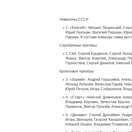
Чемпионы СССР
1. «Енисей»: Михаил Лещинский, Серг
Юрий Лахонин, Василий Першин, Юрий 
Пашкин. В составе команды также выс
Серебряные призёры
2. СКА: Сергей Бурдюхов, Сергей Лаза
Янина, Виктор Ковалёв, Александр П
Горностаев, Сергей Данилов, Николай 
Бронзовые призёры
3. «Зоркий»: Андрей Герасимов, Алек
Леонид Лобачёв, Вячеслав Панёв, Ник
Юрий Петров, Игорь Соберзянов, Влади
4. «Старт»: Николай Домненков, Алек
Владимир Коровин, Вячеслав Крыгин,
Привалов, Виктор Пугачёв, Александр 
5. «Динамо»: Сергей Дрогайкин, Андр
Игорь Звонарёв, Георгий Канарейкин,
Алексей Оськин, Владимир Плавунов, 