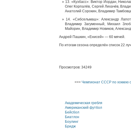
13. «Кузбасс»: Виктор Иордан, Никол
Олег Корпалёв, Сергей Лихачёв, Влад
Анатолий Сорокин, Владимир Тамбовце
14. «Сибсельмаш»: Александр Лапо
Владимир Загуменный, Михаил Злоби
Майорин, Владимир Новиков, Александ
Андрей Пашкин, «Енисей» — 60 мячей.
По итогам сезона определён список 22 луч
Просмотров: 34249
<<<
Чемпионат СССР по хоккею с
Академическая гребля
Американский футбол
Бейсбол
Биатлон
Боулинг
Бридж