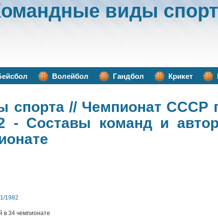
Командные виды спорт
Бейсбол
Волейбол
Гандбол
Крикет
ы спорта
// Чемпионат СССР 
82 - Составы команд и авто
пионате
1/1982
й в 34 чемпионате