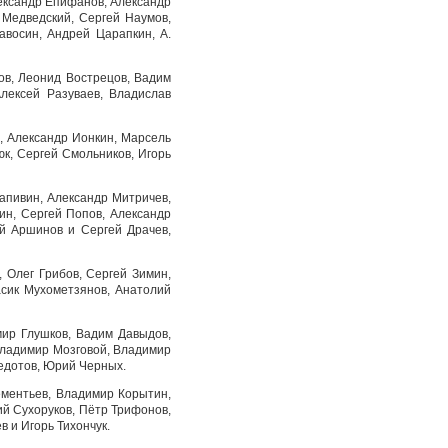
лександр Епифанов, Александр
 Медведский, Сергей Наумов,
авосин, Андрей Царапкин, А.
ов, Леонид Вострецов, Вадим
лексей Разуваев, Владислав
, Александр Ионкин, Марсель
к, Сергей Смольников, Игорь
апивин, Александр Митричев,
ин, Сергей Попов, Александр
ей Аршинов и Сергей Драчев,
 Олег Грибов, Сергей Зимин,
асик Мухометзянов, Анатолий
мир Глушков, Вадим Давыдов,
Владимир Мозговой, Владимир
Федотов, Юрий Черных.
ементьев, Владимир Корытин,
й Сухоруков, Пётр Трифонов,
 и Игорь Тихончук.