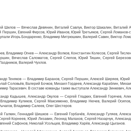
ей Шилов — Вячеслав Девянин, Виталий Савлук, Виктор Шакалин, Виталий А
Першин, Евгений Фирсов, Юрий Иванов, Юрий Третьяков, Сергей Ломанов-ст
тупали Игорь Бондаренко, Владимир Митрюшкин, Валерий Савин, Виктор Лом
рев, Владимир Огнев — Александр Волков, Константин Колесов, Сергей Тислен
ершин, Вячеслав Саломатов, Сергей Слепов, Юрий Тишин, Сергей Березов
Паздников, Валерий Чухлов.
сандр Теняков — Владимир Баранов, Сергей Першин, Алексей Ширяев, Юрий В
олай Соловьёв, Валерий Бочков, Михаил Гордеев, Александр Караблин, Миха
мир Тарасевич. В составе команды также выступали Александр Зинкевич, Ал
сандр Кадышев, Александр Окулов — Сергей Гладких, Евгений Горячев, Алек
 Владимир Куликов, Сергей Максименко, Владимир Нючев, Валерий Осипов
Рычагов, Владимир Салеев, Олег Шестеров.
ей Галкин, Геннадий Шишков — Евгений Горбачёв, Александр Гуляев, Алекс
 Сергей Корнеев, Юрий Лизавин, Леонид Малахов, Сергей Назарчук, Алексан
Евгений Сафонов, Николай Усольцев, Владимир Харёв, Александр Цыганов.