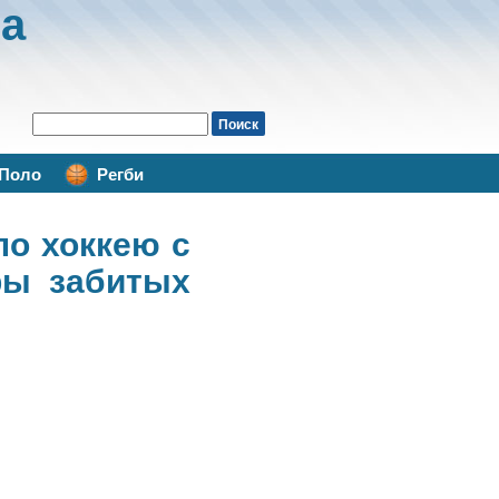
а
Поло
Регби
по хоккею с
ры забитых