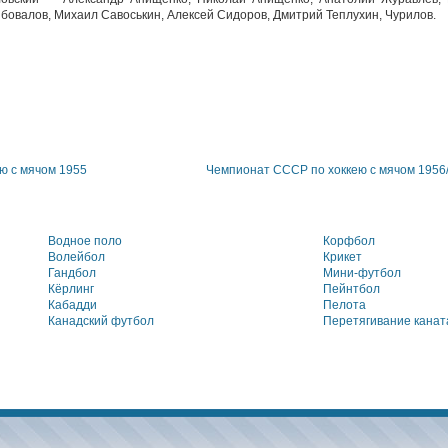
бовалов, Михаил Савоськин, Алексей Сидоров, Дмитрий Теплухин, Чурилов.
ю с мячом 1955
Чемпионат СССР по хоккею с мячом 1956
Водное поло
Корфбол
Волейбол
Крикет
Гандбол
Мини-футбол
Кёрлинг
Пейнтбол
Кабадди
Пелота
Канадский футбол
Перетягивание канат