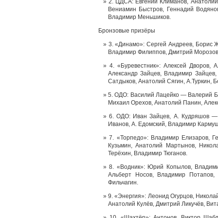
2. ЦДСА: Евгений Климанов, Анатолий
Вениамин Быстров, Геннадий Водянов
Владимир Меньшиков.
Бронзовые призёры
3. «Динамо»: Сергей Андреев, Борис 
Владимир Филиппов, Дмитрий Морозов,
4. «Буревестник»: Алексей Дворов,
Александр Зайцев, Владимир Зайцев,
Сатдыков, Анатолий Сягин, А.Туркин, Б
5. ОДО: Василий Лацейко — Валерий Б
Михаил Орехов, Анатолий Панин, Алекс
6. ОДО: Иван Зайцев, А. Кудряшов — 
Иванов, А. Едомский, Владимир Кармуш
7. «Торпедо»: Владимир Елизаров, Г
Кузьмин, Анатолий Мартынов, Никол
Терёхин, Владимир Тюганов.
8. «Водник»: Юрий Копылов, Владим
Альберт Носов, Владимир Потапов, 
Фильчагин.
9. «Энергия»: Леонид Огурцов, Никола
Анатолий Кулёв, Дмитрий Ликучёв, Вит
10. «Шахтёр»: Антонов, Виктор Шаб