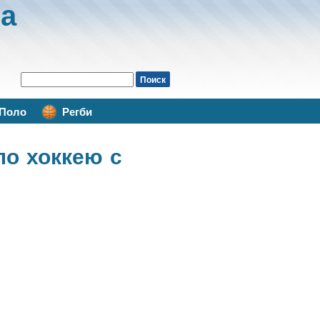
а
Поло
Регби
по хоккею с