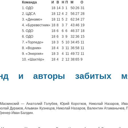
Команда
И
В
Н
П
М
О
1. ОДО
18
14
3
1
50:26
31
2. ЦДСА
18
12
4
2
56:27
28
3. «Динамо»
18
11
5
2
62:34
27
4. «Буревестник»
18
8
3
7
43:46
19
5. ОДО
18
6
6
6
46:37
18
6. ОДО
18
6
3
9
32:36
15
7. «Торпедо»
18
3
5
10
34:45
11
8. «Водник»
18
4
3
11
36:58
11
9. «Энергия»
18
3
4
11
49:72
11
10. «Шахтёр»
18
4
2
12
38:65
9
анд и авторы забитых 
Маскинский — Анатолий Голубев, Юрий Коротков, Николай Назаров, Ива
колай Дураков, Альвиан Кузнецов, Николай Назаров, Валентин Атаманычев, 
 Тренер Иван Балдин.