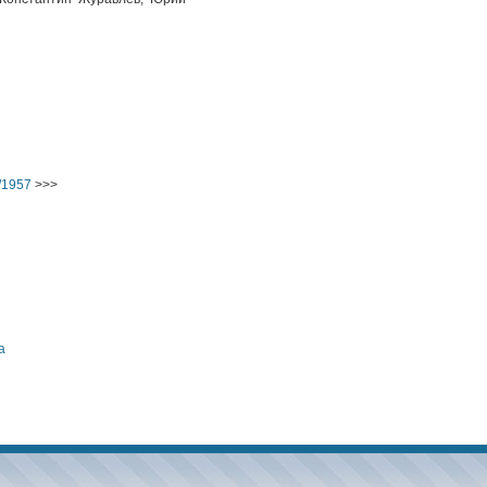
/1957
>>>
а