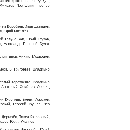
антин Крюков, Борис Рундин,
Филатов, Лев Шунин. Тренер
гей Воробьёв, Иван Давыдов,
ч, Юрий Киселёв.
й Голубенков, Юрий Глухов,
н, Александр Полевой, Булат
нстантинов, Михаил Медведев,
нов, В. Григорьев, Владимир
атолий Коротченко, Владимир
, Анатолий Семёнов, Леонид
й Курочкин, Борис Морозов,
вский, Георгий Трушев, Лев
 Дергачёв, Павел Катровский,
варов, Юрий Ульянов.
 Константин Журавлёв, Юрий