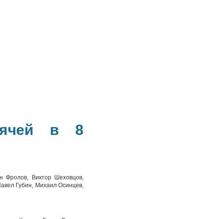
мячей в 8
н Фролов, Виктор Шеховцов,
Павел Губин, Михаил Осинцев,