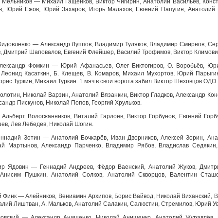
 Мельников — Михаил Гащенков, Виктор Чигирин, Анатолий Васильев, Конст
, Юрий Ежов, Юрий Захаров, Игорь Малахов, Евгений Папугин, Анатолий 
Жидовленко — Александр Луппов, Владимир Туляков, Владимир Смирнов, Сер
 Дмитрий Шаповалов, Евгений Флейшер, Василий Трофимов, Виктор Климови
 Александр Фомкин — Юрий Афанасьев, Олег Биктогиров, О. Воробьёв, Юри
 Леонид Касаткин, Б. Клещев, В. Комаров, Михаил Мухортов, Юрий Парыги
орис Туркин, Михаил Туркин. 1 мяч в свои ворота забил Виктор Шеховцов ОДО.
олотин, Николай Варзин, Анатолий Вязанкин, Виктор Гладков, Александр Ко
андр Пискунов, Николай Попов, Георгий Хрульков.
Альберт Вологжанников, Виталий Гарлоев, Виктор Горбунов, Евгений Горбу
ев, Лев Лебедев, Николай Шогин.
еннадий Зотин — Анатолий Бочкарёв, Иван Дворников, Алексей Зорин, Ан
ай Мартынов, Александр Парченко, Владимир Рябов, Владислав Седякин
ир Ядовин — Геннадий Андреев, Фёдор Ваенский, Анатолий Жуков, Дмитри
Анисим Пушкин, Анатолий Солков, Анатолий Скворцов, Валентин Сташе
й Финк — Алейников, Вениамин Архипов, Борис Вайвод, Николай Виханский, В.
алий Лиштван, А. Мальков, Анатолий Салакин, Салюстин, Стремилов, Юрий У
ловский — Александр Анищенко, Николай Анищенко, Анатолий Журавлёв,