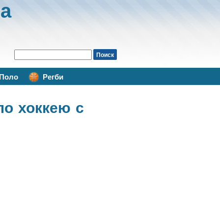
а
Поло
Регби
по хоккею с