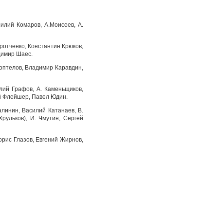
илий Комаров, А.Моисеев, А.
ротченко, Константин Крюков,
димир Шаес.
оптелов, Владимир Каравдин,
лий Графов, А. Каменьщиков,
ий Флейшер, Павел Юдин.
линин, Василий Катанаев, В.
рульков), И. Чмутин, Сергей
орис Глазов, Евгений Жирнов,