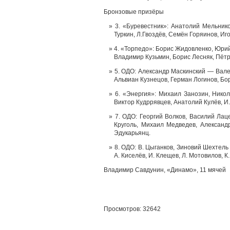
Бронзовые призёры
3. «Буревестник»: Анатолий Мельник
Туркин, Л.Гвоздёв, Семён Горяинов, Иг
4. «Торпедо»: Борис Жидовленко, Юри
Владимир Кузьмин, Борис Лесняк, Пёт
5. ОДО: Александр Маскинский — Вале
Альвиан Кузнецов, Герман Логинов, Бо
6. «Энергия»: Михаил Занозин, Нико
Виктор Кудррявцев, Анатолий Кулёв, И
7. ОДО: Георгий Волков, Василий Ла
Круголь, Михаил Медведев, Александр
Эдукарьянц.
8. ОДО: В. Цыганков, Зиновий Шехтель
А. Киселёв, И. Клещев, Л. Мотовилов, 
Владимир Савдунин, «Динамо», 11 мячей
Просмотров: 32642