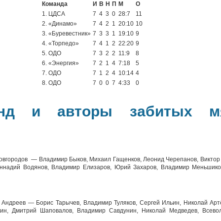
Команда
И
В
Н
П
М
О
1. ЦДСА
7
4
3
0
28:7
11
2. «Динамо»
7
4
2
1
20:10
10
3. «Буревестник»
7
3
3
1
19:10
9
4. «Торпедо»
7
4
1
2
22:20
9
5. ОДО
7
3
2
2
11:9
8
6. «Энергия»
7
2
1
4
7:18
5
7. ОДО
7
1
2
4
10:14
4
8. ОДО
7
0
0
7
4:33
0
анд и авторы забитых 
Новгородов — Владимир Быков, Михаил Гащенков, Леонид Черепанов, Виктор 
еннадий Водянов, Владимир Елизаров, Юрий Захаров, Владимир Меньшико
й Андреев — Борис Тарычев, Владимир Туляков, Сергей Ильин, Николай Арт
кин, Дмитрий Шаповалов, Владимир Савдунин, Николай Медведев, Всево