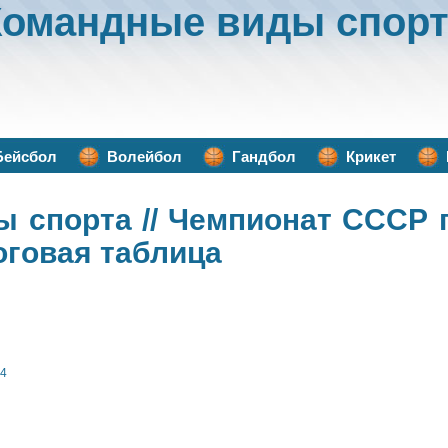
Командные виды спорт
Бейсбол
Волейбол
Гандбол
Крикет
ы спорта
// Чемпионат СССР 
оговая таблица
54