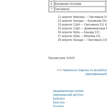
6
Багамские Острова
7
Гватемала
21 апреля: Мексика — Гватемала 3:0
22 апреля: Канада — Багамские Ост
23 апреля: США — Гватемала 3:0; К
25 апреля: США — Доминиканская Ре
26 апреля: Куба — Канада 3:0; .
27 апреля: Куба — Мексика 3:0; .
28 апреля: Канада — Гватемала 3:0
Просмотров: 31925
<<<
Чемпионат Европы по волейбол
(квалификация)
Академическая гребля
Американский футбол
Бейсбол
Биатлон
Боулинг