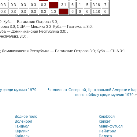
0:3
0:3
0:3
0:3
0:3
3:1
6
1
5
3:16
7
0:3
0:3
0:3
0:3
0:3
1:3
6
0
6
1:18
6
; Куба — Багамские Острова 3:0; .
рова 3:0; США — Мексика 3:2; Куба — Гватемала 3:0.
уба — Доминиканская Республика 3:0; .
спублика 3:0; .
; Доминиканская Республика — Багамские Острова 3:0; Куба — США 3:1.
у среди мужчин 1979
Чемпионат Северной, Центральной Америки и Кар
по волейболу среди мужчин 1979
>
Водное поло
Корфбол
Волейбол
Крикет
Гандбол
Мини-футбол
Кёрлинг
Пейнтбол
Кабадди
Пелота