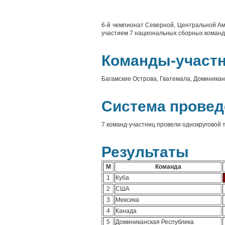
6-й чемпионат Северной, Центральной Ам
участием 7 национальных сборных команд. 
Команды-участ
Багамские Острова, Гватемала, Доминиканс
Система провед
7 команд-участниц провели однокруговой т
Результаты
М
Команда
1
Куба
2
США
3
Мексика
4
Канада
5
Доминиканская Республика