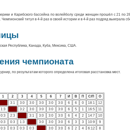
ерики и Карибского бассейна по волейболу среди женщин прошёл с 21 по 28
Чемпионский титул в 4-й раз в своей истории и в 4-й раз подряд выиграла с
ницы
кая Республика, Канада, Куба, Мексика, США.
ения чемпионата
урнир, по результатам которого определена итоговая расстановка мест.
1
2
3
4
5
6
7
И
В
П
С/П
О
3:1
3:0
3:0
3:0
3:0
3:0
6
6
0
18:1
12
1:3
3:2
3:0
3:0
3:0
3:0
6
5
1
16:5
11
0:3
2:3
3:1
3:0
3:0
3:0
6
4
2
14:7
10
0:3
0:3
1:3
3:0
3:0
3:0
6
3
3
10:9
9
0:3
0:3
0:3
0:3
3:0
3:0
6
2
4
6:12
8