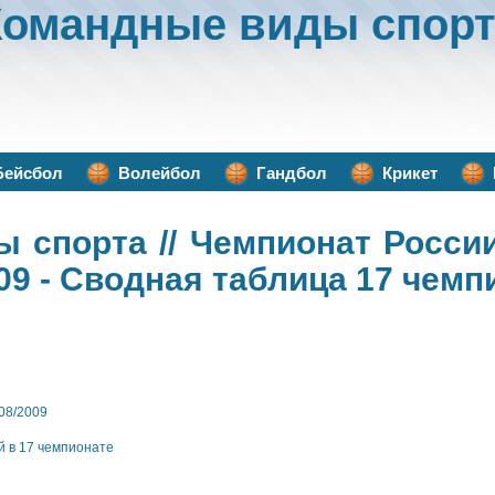
Командные виды спорт
Бейсбол
Волейбол
Гандбол
Крикет
ы спорта
// Чемпионат Росси
09 - Сводная таблица 17 чемп
08/2009
й в 17 чемпионате