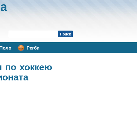
а
Поло
Регби
и по хоккею
ионата