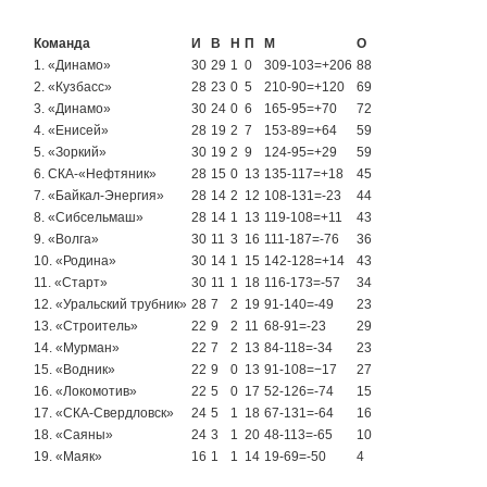
Команда
И
В
Н
П
М
О
1. «Динамо»
30
29
1
0
309-103=+206
88
2. «Кузбасс»
28
23
0
5
210-90=+120
69
3. «Динамо»
30
24
0
6
165-95=+70
72
4. «Енисей»
28
19
2
7
153-89=+64
59
5. «Зоркий»
30
19
2
9
124-95=+29
59
6. СКА-«Нефтяник»
28
15
0
13
135-117=+18
45
7. «Байкал-Энергия»
28
14
2
12
108-131=-23
44
8. «Сибсельмаш»
28
14
1
13
119-108=+11
43
9. «Волга»
30
11
3
16
111-187=-76
36
10. «Родина»
30
14
1
15
142-128=+14
43
11. «Старт»
30
11
1
18
116-173=-57
34
12. «Уральский трубник»
28
7
2
19
91-140=-49
23
13. «Строитель»
22
9
2
11
68-91=-23
29
14. «Мурман»
22
7
2
13
84-118=-34
23
15. «Водник»
22
9
0
13
91-108=−17
27
16. «Локомотив»
22
5
0
17
52-126=-74
15
17. «СКА-Свердловск»
24
5
1
18
67-131=-64
16
18. «Саяны»
24
3
1
20
48-113=-65
10
19. «Маяк»
16
1
1
14
19-69=-50
4