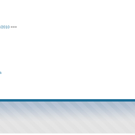
9/2010
>>>
а