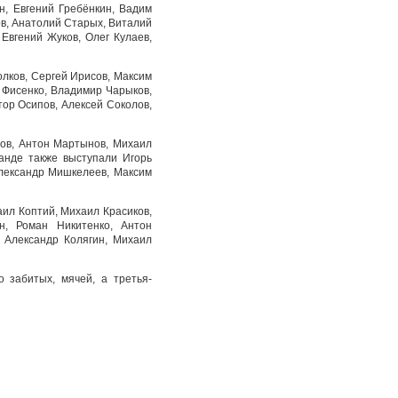
н, Евгений Гребёнкин, Вадим
в, Анатолий Старых, Виталий
Евгений Жуков, Олег Кулаев,
олков, Сергей Ирисов, Максим
 Фисенко, Владимир Чарыков,
тор Осипов, Алексей Соколов,
ров, Антон Мартынов, Михаил
манде также выступали Игорь
Александр Мишкелеев, Максим
ил Коптий, Михаил Красиков,
н, Роман Никитенко, Антон
 Александр Колягин, Михаил
 забитых, мячей, а третья-