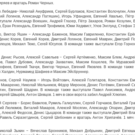
иряев и вратарь Роман Черных.
 Лебедев− Николай Ануфриев, Сергей Бурлаков, Константин Волочугин, Алек
й Логинов, Александр Патяшин), Игорь Уфандеев, Евгений Хвалько, Пётр 
тупали Александр Воюшин, Андрей Глазер, Пётр Захаров, Роман Козулин, 
, Ёран Розендаль, Евгений Трофимов, Юкки Хедквист, Улов Энглунд, Стефан 
, Виктор Яшин − Александр Баженов, Максим Гавриленко, Константин Ерё
Денис Корев, Евгений Корев, Дмитрий Логинов, Евгений Маврин, Дмитрий По
лецов, Михаил Тюко, Сегей Юсупов. В команде также выступали Егор Горно
, Денис Рысев, Алексей Савельев − Сергей Артёменко, Максим Блем, Андре
ов, Павел Дубовик, Александр Захваткин, Максим Кошелев, Ян Муравский
феев, Евгений Ткачук, Виктор Черных, Евгений Яковлев. В команде также
ий Халдин, Нурмамед Шафиев и Максим Эйсбруннер.
нов, Сергей Наумов − Игорь Войтович, Алексей Голитаров, Константин Ем
н Макаренко, Николай Мельников, Фёдор Миронов, Денис Потёмин, Евгений С
утин, Евгений Шадрин. В команде также выступали Павел Анисимов, Андр
ергей Швырёв, Антон Шевцов. 1 мяч в свои ворота забил Андрей Хлюпин.
й Сергеев − Борис Вавилов, Румиль Галиуллин, Сергей Горчаков, Виталий Гр
ий Люлюмов, Виталий Макаров, Алексей Мосягин, Александр Опарин, Дмитр
, Алексей Федосов, Денис Цыцаров. В команде также выступали Дмитрий Вла
Равиль Сиразетдинов, Сергей Шебонкин и вратарь Антон Хрипачёв. 1 мяч 
Николай Зыкин − Вячеслав Бронников, Михаил Добрынин, Дмитрий Евтюш