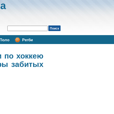
а
Поло
Регби
и по хоккею
оры забитых