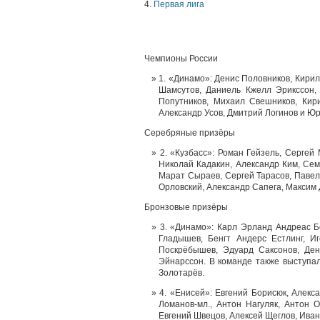
4.
Первая лига
Чемпионы России
1. «Динамо»: Денис Половников, Кирил
Шамсутов, Даниель Кжелл Эрикссон,
Попутников, Михаил Свешников, Кир
Александр Усов, Дмитрий Логинов и Ю
Серебряные призёры
2. «Кузбасс»: Роман Гейзель, Сергей
Николай Кадакин, Александр Ким, Сем
Марат Сыраев, Сергей Тарасов, Павел
Орловский, Александр Сапега, Максим
Бронзовые призёры
3. «Динамо»: Карл Эрланд Андреас Б
Гладышев, Бенгт Андерс Естлинг, И
Поскрёбышев, Эдуард Саксонов, Ден
Эйнарссон. В команде также выступал
Золотарёв.
4. «Енисей»: Евгений Борисюк, Алекс
Ломанов-мл., Антон Нагуляк, Антон 
Евгений Швецов, Алексей Щеглов, Иван