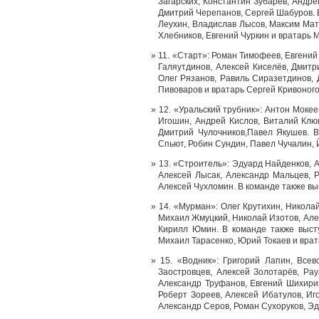
Загарских, Константин Зубарев, Андр
Дмитрий Черепанов, Сергей Шабуров. В
Леухин, Владислав Лысов, Максим Мат
Хлебников, Евгений Чуркин и вратарь 
11. «Старт»: Роман Тимофеев, Евгений
Галяутдинов, Алексей Киселёв, Дмитр
Олег Рязанов, Равиль Сиразетдинов, 
Пивоваров и вратарь Сергей Кривоного
12. «Уральский трубник»: Антон Мокее
Игошин, Андрей Кислов, Виталий Клю
Дмитрий Чулочников,Павел Якушев. 
Спьют, Робин Сундин, Павел Чучалин, 
13. «Строитель»: Эдуард Найденков, 
Алексей Лысак, Александр Мальцев, 
Алексей Чухломин. В команде также в
14. «Мурман»: Олег Крутихин, Никола
Михаил Жмуцкий, Николай Изотов, Але
Кирилл Юмин. В команде также выст
Михаил Тарасенко, Юрий Токаев и врат
15. «Водник»: Григорий Лапин, Всев
Заостровцев, Алексей Золотарёв, Ра
Александр Труфанов, Евгений Шихирин
Роберт Зореев, Алексей Ибатулов, Иг
Александр Серов, Роман Сухоруков, Э