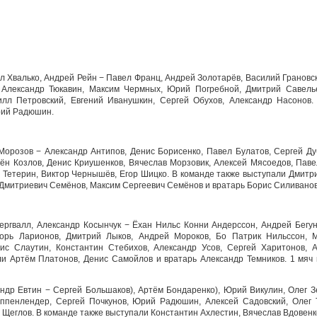
л Хвалько, Андрей Рейн − Павел Франц, Андрей Золотарёв, Василий Грановс
 Александр Тюкавин, Максим Чермных, Юрий Погребной, Дмитрий Савель
илл Петровский, Евгений Иванушкин, Сергей Обухов, Александр Насонов.
рий Радюшин.
 Морозов − Александр Антипов, Денис Борисенко, Павел Булатов, Сергей Ду
ён Козлов, Денис Криушенков, Вячеслав Морзовик, Алексей Мясоедов, Паве
 Тетерин, Виктор Чернышёв, Егор Шицко. В команде также выступали Дмитри
 Дмитриевич Семёнов, Максим Сергеевич Семёнов и вратарь Борис Силиванов
ергвалл, Александр Косынчук − Ёхан Нильс Конни Андерссон, Андрей Бегун
горь Ларионов, Дмитрий Лыков, Андрей Мороков, Бо Патрик Нильссон, 
ис Слаутин, Константин Стебихов, Александр Усов, Сергей Харитонов, 
и Артём Платонов, Денис Самойлов и вратарь Александр Темников. 1 мяч 
андр Евтин − Сергей Большаков), Артём Бондаренко), Юрий Викулин, Олег З
Оппенлендер, Сергей Почкунов, Юрий Радюшин, Алексей Садовский, Олег 
 Щеглов. В команде также выступали Константин Ахлестин, Вячеслав Вдовенк