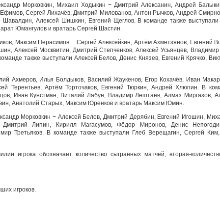
ександр Морковкин, Михаил Ходыкин − Дмитрий Алексанин, Андрей Балыки
 Ефимов, Сергей Лихачёв, Дмитрий Милованов, Антон Рычков, Андрей Смирно
 Шавалдин, Алексей Шишкин, Евгений Щеглов. В команде также выступали 
Марат Юмангулов и вратарь Сергей Шастин.
иков, Максим Перасимов − Сергей Алексейкин, Артём Ахметзянов, Евгений В
шин, Алексей Москвитин, Дмитрий Степченков, Алексей Усьянцев, Владимир
оманде также выступали Алексей Белов, Денис Князев, Евгений Крячко, Вик
лий Ахмеров, Илья Болдыков, Василий Жаукенов, Егор Кохачёв, Иван Мака
сей Терентьев, Артём Торточаков, Евгений Тюркин, Андрей Хлюпин. В ко
ецов, Иван Кунстман, Виталий Лабун, Владимр Лештаев, Алмаз Миргазов, 
вин, Анатолий Старых, Максим Юренков и вратарь Максим Юмин.
ксандр Морковкин − Алексей Белов, Дмитрий Дерябин, Евгений Игошин, Миха
, Дмитрий Липин, Кирилл Магасумов, Фёдор Миронов, Денис Непогоди
мир Третьяков. В команде также выступали Глеб Верещагин, Сергей Ким,
лии игрока обозначает количество сыгранных матчей, вторая-количество
ших игроков.