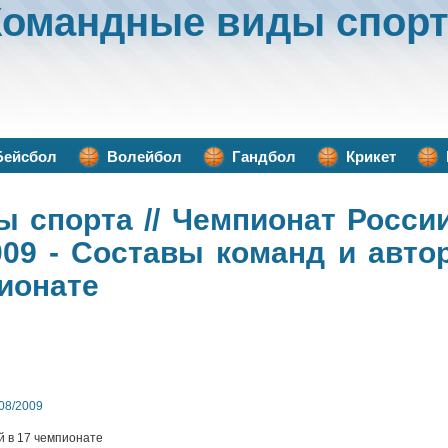
Командные виды спорт
Бейсбол
Волейбол
Гандбол
Крикет
ы спорта
// Чемпионат Росси
009 - Составы команд и авт
пионате
08/2009
й в 17 чемпионате