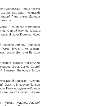
сей Доровских, Денис Котков,
Цыганенко), Олег Чубинский,
Валерий Липатенков, Даниэль
Эрикссон.
менко, Станислав Исмагилов,
пов, Сергей Рогулёв, Максим
стаев, Михаил Клянин, Фёдор
й Веселов, Андрей Воробьёв,
, Роман Мурзин, Константин
 выступали Дмитрий Бутаков,
ельянов, Максим Ишкельдин,
виридов, Игорь Сычёв, Сергей
ей Балыкин, Вячеслав Быков,
ачёв, Юрий Карсаков, Дмитрий
ий Оськин, Вячеслав Петров,
сов, Иван Аркадьевич Козлов,
в свои ворота забил Евгений
ин, Михаил Жданов, Алексей