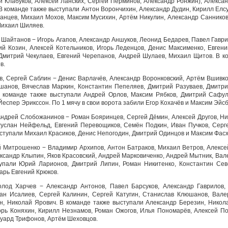
ей Клабуков, Алексей Ланских, Сергей Перминов, Александр Ронжин), Алекс
 команде также выступали Антон Ворончихин, Александр Дудин, Кирилл Елсу
анцев, Михаил Мохов, Максим Мусихин, Артём Никулин, Александр Санников
Михаил Шиляев.
 Шайтанов − Игорь Агапов, Александр Аншуков, Леонид Бедарев, Павел Гаври
ий Козин, Алексей Котельников, Игорь Леденцов, Денис Максименко, Евгени
Дмитрий Чекулаев, Евгений Черепанов, Андрей Шулаев, Михаил Щитов. В к
в.
в, Сергей Саблин − Денис Варлачёв, Александр Воронковский, Артём Вшивко
шанов, Вячеслав Маркин, Константин Пепеляев, Дмитрий Разуваев, Дмитри
В команде также выступали Андрей Орлов, Максим Рябков, Дмитрий Сафул
Йеспер Эрикссон. По 1 мячу в свои ворота забили Егор Кохачёв и Максим Эйс
Андрей Слобожанинов − Роман Бояринцев, Сергей Дёмин, Алексей Другов, Ни
Руслан Нейфельд, Евгений Перевощиков, Семён Подкин, Иван Пучков, Сер
ыступали Михаил Красиков, Денис Непогодин, Дмитрий Одинцов и Максим Фасх
й Митрошенко − Владимир Архипов, Антон Батраков, Михаил Ветров, Алексей
ксандр Клыпин, Яков Красовский, Андрей Марковиченко, Андрей Мытник, Вал
упали Юрий Ларионов, Дмитрий Липин, Роман Никитенко, Константин Севе
арь Евгений Крюков.
олод Харчев − Александр Антонов, Павел Барсуков, Александр Гаврилов,
уан Исалиев, Сергей Калинин, Сергей Катугин, Станислав Клюшанов, Вал
, Николай Ярович. В команде также выступали Александр Березин, Никола
орь Коняхин, Кирилл Незнамов, Роман Ожогов, Илья Пономарёв, Алексей П
дуард Трифонов, Артём Шеховцов.