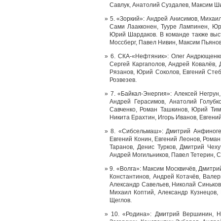
Савлук, Анатолий Суздалев, Максим Ш
5. «Зоркий»: Андрей Анисимов, Михаил
Сами Лаакконен, Тууре Лампинен, Юри
Юрий Шардаков. В команде также выс
Моссберг, Павел Нивин, Максим Пьянов
6. СКА-«Нефтяник»: Олег Андрющенко
Сергей Каргаполов, Андрей Ковалёв, 
Рязанов, Юрий Соколов, Евгений Стеб
Розвезев.
7. «Байкал-Энергия»: Алексей Негрун
Андрей Герасимов, Анатолий Голубк
Савченко, Роман Ташкинов, Юрий Тимо
Никита Ерахтин, Игорь Иванов, Евген
8. «Сибсельмаш»: Дмитрий Анфиноге
Евгений Конин, Евгений Леонов, Рома
Таранов, Денис Турков, Дмитрий Чех
Андрей Могильников, Павел Тетерин, С
9. «Волга»: Максим Москвичёв, Дмитри
Константинов, Андрей Котачёв, Валер
Александр Савельев, Николай Синьков
Михаил Коптий, Александр Кузнецов, 
Щеглов.
10. «Родина»: Дмитрий Вершинин, 