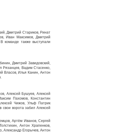
кий, Дмитрий Стариков, Ринат
ев, Иван Максимов, Дмитрий
 В команде также выступали
бинин, Дмитрий Завидовский,
л Рязанцев, Вадим Стасенко,
й Власов, Илья Канин, Антон
.
ов, Алексей Бушуев, Алексей
Максим Пахомов, Константин
Алексей Чижов, Ульф Патрик
в свои ворота забил Алексей
емцов, Артём Иванов, Сергей
Толстихин, Антон Храпенков,
о, Александр Егорычев, Антон