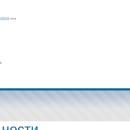
9/2010
>>>
а
ьности