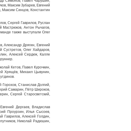
андр Симонов, Павел Чарушин,
ков, Максим Зубарев, Евгений
, Максим Синцов, Константин
лов, Сергей Гаврилов, Руслан
й Мастрюков, Антон Рычагов,
оманде также выступали Олег
в, Александр Дрягин, Евгений
й Сустретов, Олег Хайдаров,
лин, Алексей Сердюк, Калле
бруннер.
колай Кетов, Павел Курочкин,
гей Хрящёв, Михаил Цывунин,
утдинов.
 Горохов, Станислав Долгий,
ерий Самарин, Пётр Широков,
рин, Сергей Старосветский,
 Евгений Дергаев, Владислав
ерий Проурзин, Илья Сысоев,
й Гаврилов, Алексей Голдин,
опутников, Николай Радюшин,