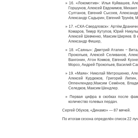
16. «Локомотив»: Илья Куйвашев, Ал
Горшунов, Алексей Евдокимов, Михаил
Султанов, Евгений Сысоев, Александр
Александр Садырин, Евгений Трунёв, 
17. «СКА-Свердловск»: Артём Драничн
Комаров, Тимур Кутупов, Юрий Никуль
Алексей Шевченко, Максим Ширяев. В к
Александр Фишер,
18. «Саяны»: Дмитрий Атапин − Вита
Прокопьев, Алексей Селиванов, Алек
Вангонин, Атон Комков, Евгений Кузн
Мороз, Андрей Прокопьев, Василий Са
19. «Маяк»: Николай Митрошенко, Але
Алексей Курдюков, Григорий Липин
Оппенлендер,Максим Семёнов, Влади
Селедков, Максим Шендлер.
Первая цифра в скобках после фами
количество голевых пердач.
Сергей Обухов, «Динамо» — 87 мячей.
По итогам сезона определён список 22 луч