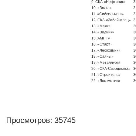
9. СКА-«Нефтяник»
3
10. «Волга»
3
11. «Сибсельмаш»
3
12. СКА-«Забайкалец»
3
13. «Маяк»
3
14. «Водник»
3
15. АМНГР
3
16. «Старт»
3
17. «Лесохимик»
3
18. «Саяны»
3
19. «Металлург»
3
20. «СКА-Свердловск»
3
21. «Строитель»
3
22. «Локомотив»
3
Просмотров: 35745