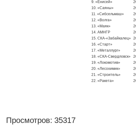
9. «Енисей»
2
10. «Саяны»
2
11. «Сибсельмаш»
2
12. «Волга»
2
13. «Маяк»
2
14. АМНГР
2
15. СКА-«Забайкалец»
2
16. «Старт»
2
17. «Металлург»
2
18. «СКА-Свердловск»
2
19. «Локомотив»
2
20. «Лесохимик»
2
21. «Строитель»
2
22. «Ракета»
2
Просмотров: 35317