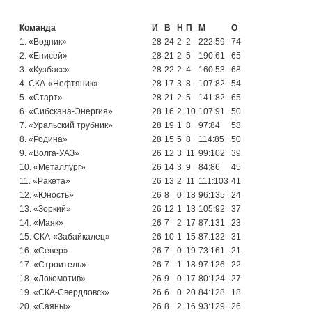
Команда
И
В
Н
П
М
О
1. «Водник»
28
24
2
2
222:59
74
2. «Енисей»
28
21
2
5
190:61
65
3. «Кузбасс»
28
22
2
4
160:53
68
4. СКА-«Нефтяник»
28
17
3
8
107:82
54
5. «Старт»
28
21
2
5
141:82
65
6. «Сибскана-Энергия»
28
16
2
10
107:91
50
7. «Уральский трубник»
28
19
1
8
97:84
58
8. «Родина»
28
15
5
8
114:85
50
9. «Волга-УАЗ»
26
12
3
11
99:102
39
10. «Металлург»
26
14
3
9
84:86
45
11. «Ракета»
26
13
2
11
111:103
41
12. «Юность»
26
8
0
18
96:135
24
13. «Зоркий»
26
12
1
13
105:92
37
14. «Маяк»
26
7
2
17
87:131
23
15. СКА-«Забайкалец»
26
10
1
15
87:132
31
16. «Север»
26
7
0
19
73:161
21
17. «Строитель»
26
7
1
18
97:126
22
18. «Локомотив»
26
9
0
17
80:124
27
19. «СКА-Свердловск»
26
6
0
20
84:128
18
20. «Саяны»
26
8
2
16
93:129
26