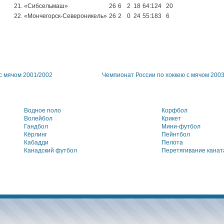
21. «Сибсельмаш»
26
6
2
18
64:124
20
22. «Мончегорск-Североникель»
26
2
0
24
55:183
6
с мячом 2001/2002
Чемпионат России по хоккею с мячом 200
Водное поло
Корфбол
Волейбол
Крикет
Гандбол
Мини-футбол
Кёрлинг
Пейнтбол
Кабадди
Пелота
Канадский футбол
Перетягивание канат