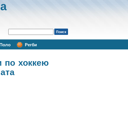
а
Поло
Регби
и по хоккею
ната