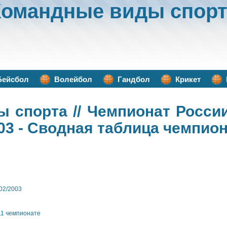
Командные виды спорт
Бейсбол
Волейбол
Гандбол
Крикет
ы спорта
// Чемпионат Росси
03 - Сводная таблица чемпио
02/2003
 11 чемпионате