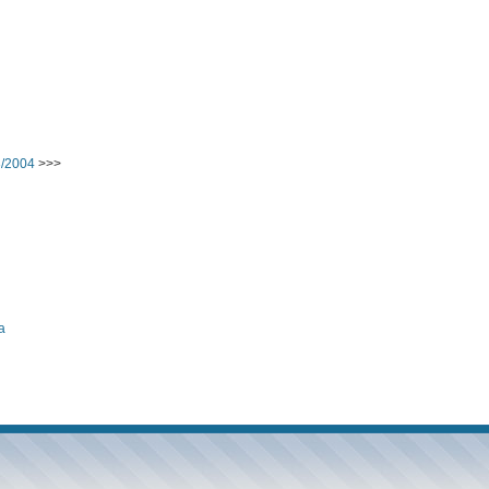
3/2004
>>>
а