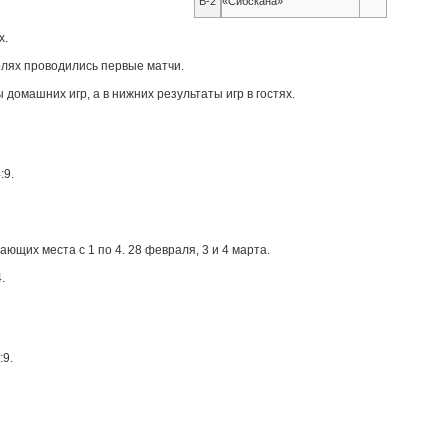
В-2
«Сибскана»
х.
олях проводились первые матчи.
 домашних игр, а в нижних результаты игр в гостях.
:9.
ющих места с 1 по 4. 28 февраля, 3 и 4 марта.
.
:9.