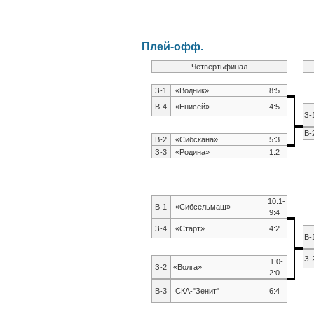
Плей-офф.
Четвертьфинал
З-1
«Водник»
8:5
В-4
«Енисей»
4:5
З
В
В-2
«Сибскана»
5:3
З-3
«Родина»
1:2
10:1-
В-1
«Сибсельмаш»
9:4
З-4
«Старт»
4:2
В
З
1:0-
З-2
«Волга»
2:0
В-3
СКА-"Зенит"
6:4