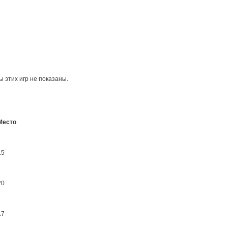
 этих игр не показаны.
Место
15
20
17