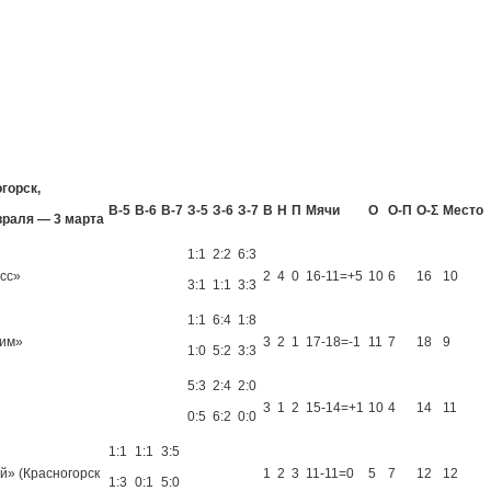
горск,
В-5
В-6
В-7
З-5
З-6
З-7
В
Н
П
Мячи
О
О-П
О-Σ
Место
раля — 3 марта
1:1
2:2
6:3
сс»
2
4
0
16-11=+5
10
6
16
10
3:1
1:1
3:3
1:1
6:4
1:8
хим»
3
2
1
17-18=-1
11
7
18
9
1:0
5:2
3:3
5:3
2:4
2:0
3
1
2
15-14=+1
10
4
14
11
0:5
6:2
0:0
1:1
1:1
3:5
й» (Красногорск
1
2
3
11-11=0
5
7
12
12
1:3
0:1
5:0