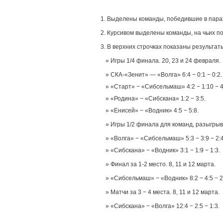
1. Выделены команды, победившие в пара
2. Курсивом выделены команды, на чьих п
3. В верхних строчках показаны результаты
Игры 1/4 финала. 20, 23 и 24 февраля.
СКА-«Зенит» — «Волга» 6:4 − 0:1 − 0:2.
«Старт» − «Сибсельмаш» 4:2 − 1:10 − 4
«Родина» − «Сибскана» 1:2 − 3:5.
«Енисей» − «Водник» 4:5 − 5:8.
Игры 1/2 финала для команд, разыгрыва
«Волга» − «Сибсельмаш» 5:3 − 3:9 − 2:4
«Сибскана» − «Водник» 3:1 − 1:9 − 1:3.
Финал за 1-2 место. 8, 11 и 12 марта.
«Сибсельмаш» − «Водник» 8:2 − 4:5 − 2
Матчи за 3 − 4 места. 8, 11 и 12 марта.
«Сибскана» − «Волга» 12:4 − 2:5 − 1:3.