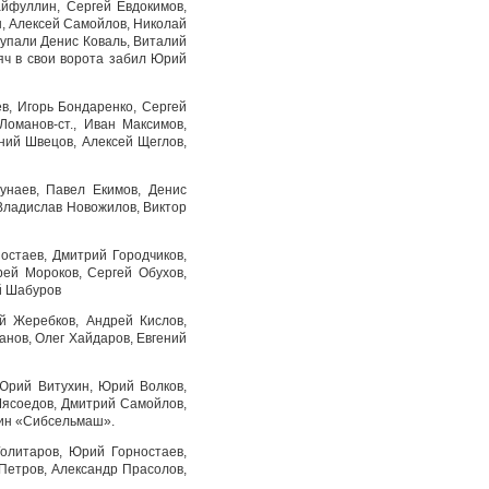
айфуллин, Сергей Евдокимов,
н, Алексей Самойлов, Николай
тупали Денис Коваль, Виталий
яч в свои ворота забил Юрий
в, Игорь Бондаренко, Сергей
Ломанов-ст., Иван Максимов,
ний Швецов, Алексей Щеглов,
унаев, Павел Екимов, Денис
 Владислав Новожилов, Виктор
остаев, Дмитрий Городчиков,
рей Мороков, Сергей Обухов,
й Шабуров
й Жеребков, Андрей Кислов,
нов, Олег Хайдаров, Евгений
Юрий Витухин, Юрий Волков,
Мясоедов, Дмитрий Самойлов,
тин «Сибсельмаш».
олитаров, Юрий Горностаев,
 Петров, Александр Прасолов,