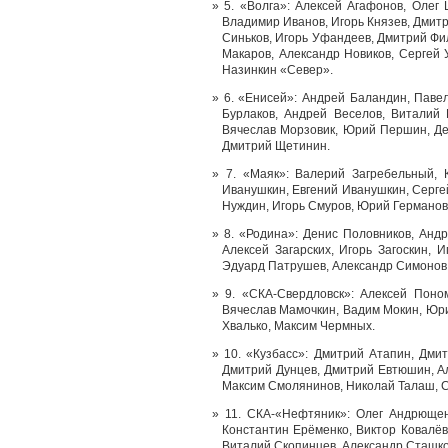
5. «Волга»: Алексей Агафонов, Олег
Владимир Иванов, Игорь Князев, Дмит
Синьков, Игорь Уфандеев, Дмитрий Фи
Макаров, Александр Новиков, Сергей 
Назинкин «Север».
6. «Енисей»: Андрей Баландин, Паве
Бурлаков, Андрей Веселов, Виталий 
Вячеслав Морзовик, Юрий Першин, Ден
Дмитрий Щетинин.
7. «Маяк»: Валерий Загребельный, 
Иванушкин, Евгений Иванушкин, Серге
Нуждин, Игорь Смуров, Юрий Германови
8. «Родина»: Денис Половников, Анд
Алексей Загарских, Игорь Загоскин, 
Эдуард Патрушев, Александр Симонов,
9. «СКА-Свердловск»: Алексей Поно
Вячеслав Мамочкин, Вадим Мокин, Юри
Хвалько, Максим Чермных.
10. «Кузбасс»: Дмитрий Атапин, Дм
Дмитрий Дунцев, Дмитрий Евтюшин, Ал
Максим Смолянинов, Николай Талаш, С
11. СКА-«Нефтяник»: Олег Андрющен
Константин Ерёменко, Виктор Ковалёв
Виталий Скопинцев, Александр Сташко