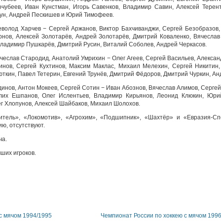
очубеев, Иван Кунстман, Игорь Савенков, Владимир Савин, Алексей Терен
ун, Андрей Пескишев и Юрий Тимофеев.
еволод Харчев − Сергей Аржанов, Виктор Бахчиванджи, Сергей Безобразов,
нов, Алексей Золотарёв, Андрей Золотарёв, Дмитрий Коваленко, Вячеслав
ладимир Пушкарёв, Дмитрий Русин, Виталий Соболев, Андрей Черкасов.
чеслав Стародид, Анатолий Умрихин − Олег Агеев, Сергей Васильев, Алексан
инов, Сергей Кухтинов, Максим Маклас, Михаил Мелехин, Сергей Никитин
ткин, Павел Тетерин, Евгений Трунёв, Дмитрий Фёдоров, Дмитрий Чуркин, А
инов, Антон Мокеев, Сергей Сотин − Иван Абознов, Вячеслав Алимов, Сергей
алих Ешпанов, Олег Ислентьев, Владимир Кирьянов, Леонид Клюкин, Юри
ег Хлопунов, Алексей Шайбаков, Михаил Шолохов.
итель», «Локомотив», «Агрохим», «Подшипник», «Шахтёр» и «Евразия-Сп
ю, отсутствуют.
ча.
ших игроков.
с мячом 1994/1995
Чемпионат России по хоккею с мячом 199