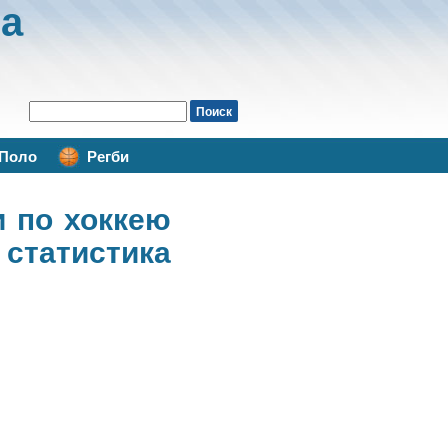
а
Поло
Регби
и по хоккею
статистика