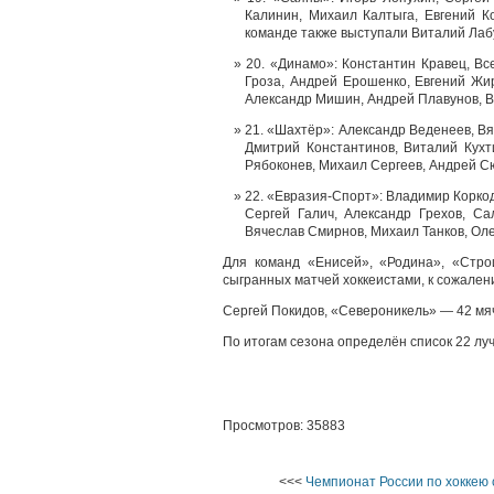
Калинин, Михаил Калтыга, Евгений К
команде также выступали Виталий Лаб
20. «Динамо»: Константин Кравец, Вс
Гроза, Андрей Ерошенко, Евгений Жир
Александр Мишин, Андрей Плавунов, В
21. «Шахтёр»: Александр Веденеев, Вя
Дмитрий Константинов, Виталий Кухт
Рябоконев, Михаил Сергеев, Андрей Сю
22. «Евразия-Спорт»: Владимир Коркод
Сергей Галич, Александр Грехов, С
Вячеслав Смирнов, Михаил Танков, Ол
Для команд «Енисей», «Родина», «Стро
сыгранных матчей хоккеистами, к сожалени
Сергей Покидов, «Североникель» — 42 мя
По итогам сезона определён список 22 луч
Просмотров: 35883
<<<
Чемпионат России по хоккею 