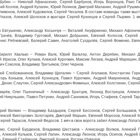
 Шубин — Николай Афанасенко, Сергей Барбунов, Игорь Воронцов, Раис Г
рий Козлов, Андрей Кулагин, Юрий Логинов, Дмитрий Маланин, Андрей Рушки
лимонов, Алексей Художилов, Сергей Чесалов. В составе команды также выс
Улазов, Алексей Шолохов и вратари Сергей Кузнецов и Сергей Пыркин. 1 м
л Евтушенко, Александр Косынчук — Виталий Ануфриенко, Михаил Афониче
Грачёв, Владимир Гуртовой, Михаил Добрынин, Евгений Колосов, Сергей 
ис Рябчевский, Валерий Савин, Анатолий Суздалёв, Сергей Фоменко, Евге
Кирилл Хвалько − Роман Валк, Юрий Вальтер, Антон Дерябин, Михаил Д
й Ирисов, Олег Кулаев, Алексей Курочкин, Максим Легаев, Андрей Маряшин,
ч Соколов, Владимир Третьяков, Олег Чернов.
рей Слобожанинов, Владимир Щепалин − Сергей Агалаков, Константин Горн
Игорь Коньков, Алексей Кузнецов, Павел Курочкин, Андрей Макуненков, Анд
 Денис Слаутин, Сергей Александрович Фоминых, Алексей Холстинин, Серге
марёв, Олег Пшеничный − Александр Братцев, Леонид Вострецов, Алексе
й Никульшин, Павел Петунин, Андрей Санников, Игорь Стафеев, Сергей Тара
итрий Вилкин — Владимир Баздырев, Сергей Бессонов, Сергей Большаков, 
ексей Викторович Золотарёв, Дмитрий Марьин, Евгений Морозов, Алексей 
ергей Тарасов, Алексей Федосов. 1 мяч в свои ворота забил Александр Лопа
ко, Сергей Бурдюхов, Владимир Шестаков − Александр Волков, Алексей Г
, Алексей Кульков, Сергей Лапин, Александр Леонов, Игорь Осипов, Андрей
, Евгений Стеблецов, Дмитрий Ушаков, Руслан Шувалов.