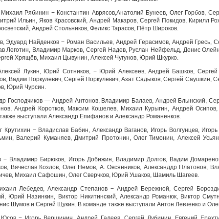
 Михаил Рябинин − Константин Аврясов,Анатолий Бунеев, Олег Горбов, Сер
трий Ильин, Яков Красовский, Андрей Макаров, Сергей Покидов, Кирилл Ро
осветский, Андрей Стольников, Феликс Тарасов, Пётр Широков.
в, Эдуард Найденков − Роман Васильев, Андрей Герасимов, Андрей Гресь, С
лав Леготин, Владимир Марков, Сергей Надев, Руслан Нейфельд, Денис Олей
ргей Хрящёв, Михаил Цывунин, Алексей Чугунов, Юрий Шкурко.
Алексей Лукин, Юрий Сотников, − Юрий Алексеев, Андрей Башков, Сергей
ов, Вадим Поркулевич, Сергей Поркулевич, Азат Садыков, Сергей Саушкин, Се
в, Юрий Чурсин.
ндр Господчиков — Андрей Антонов, Владимир Балаев, Андрей Блынский, Сер
нов, Андрей Коротков, Максим Кошелев, Михаил Курыгин, Андрей Осипов,
 также выступали Александр Епифанов и Александр Романенков.
г Крутихин − Владислав Бабин, Александр Ваганов, Игорь Волгунцев, Игорь
ьмин, Валерий Куманяев, Дмитрий Протонин, Олег Тимонин, Алексей Усьян
в − Владимир Бирюков, Игорь Добижин, Владимир Долгов, Вадим Домаренок
ков, Вячеслав Козлов, Олег Немов, А. Овсянников, Александдр Платонов, В
вичев, Михаил Сафошин, Олег Сверчков, Юрий Ушаков, Шамиль Шагеев.
Михаил Лебедев, Александр Степанов − Андрей Бережной, Сергей Борозди
ий, Юрий Назинкин, Виктор Никитинский, Александр Романюк, Виктор Смут
ис Шумов и Сергей Щукин. В команде также выступали Антон Левченко и Олег
 Юсов − Игорь Вершинин, Андрей Галеев, Сергей Дубинин, Евгений Ерахт