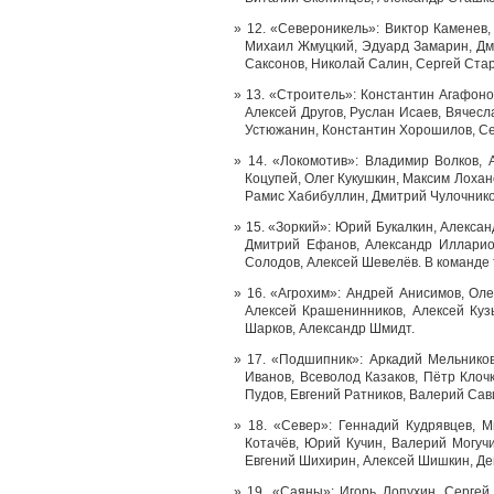
12. «Североникель»: Виктор Каменев,
Михаил Жмуцкий, Эдуард Замарин, Дми
Саксонов, Николай Салин, Сергей Стар
13. «Строитель»: Константин Агафоно
Алексей Другов, Руслан Исаев, Вячес
Устюжанин, Константин Хорошилов, Се
14. «Локомотив»: Владимир Волков, 
Коцупей, Олег Кукушкин, Максим Лохан
Рамис Хабибуллин, Дмитрий Чулочнико
15. «Зоркий»: Юрий Букалкин, Алекса
Дмитрий Ефанов, Александр Илларио
Солодов, Алексей Шевелёв. В команде
16. «Агрохим»: Андрей Анисимов, Оле
Алексей Крашенинников, Алексей Куз
Шарков, Александр Шмидт.
17. «Подшипник»: Аркадий Мельнико
Иванов, Всеволод Казаков, Пётр Клоч
Пудов, Евгений Ратников, Валерий Са
18. «Север»: Геннадий Кудрявцев, 
Котачёв, Юрий Кучин, Валерий Могуч
Евгений Шихирин, Алексей Шишкин, Ден
19. «Саяны»: Игорь Лопухин, Сергей