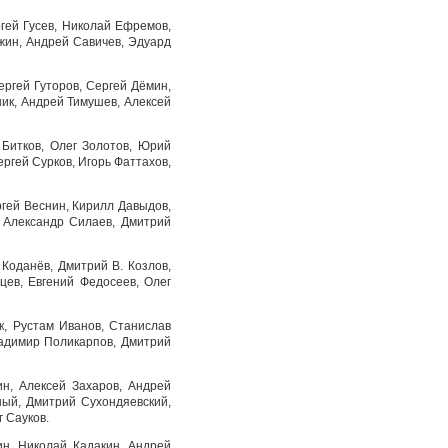
гей Гусев, Николай Ефремов,
жин, Андрей Савичев, Эдуард
ергей Гуторов, Сергей Дёмин,
ник, Андрей Тимушев, Алексей
 Битков, Олег Золотов, Юрий
ргей Сурков, Игорь Фаттахов,
гей Веснин, Кирилл Давыдов,
 Александр Силаев, Дмитрий
 Коданёв, Дмитрий В. Козлов,
цев, Евгений Федосеев, Олег
, Рустам Иванов, Станислав
ладимир Поликарпов, Дмитрий
н, Алексей Захаров, Андрей
ный, Дмитрий Сухондяевский,
 Сауков.
ин, Николай Кадакин, Андрей