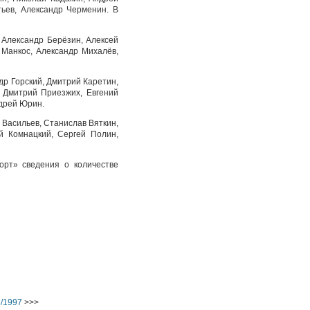
тьев, Александр Черменин. В
 Александр Берёзин, Алексей
 Манкос, Александр Михалёв,
др Горский, Дмитрий Каретин,
, Дмитрий Приезжих, Евгений
ндрей Юрин.
 Васильев, Станислав Вяткин,
й Комнацкий, Сергей Полин,
орт» сведения о количестве
6/1997
>>>