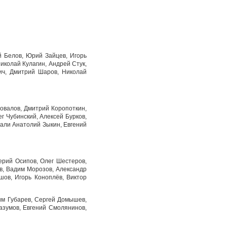
й Белов, Юрий Зайцев, Игорь
иколай Кулагин, Андрей Стук,
ич, Дмитрий Шаров, Николай
овалов, Дмитрий Коропоткин,
г Чубинский, Алексей Бурков,
пали Анатолий Зыкин, Евгений
ерий Осипов, Олег Шестеров,
в, Вадим Морозов, Александр
шов, Игорь Коноплёв, Виктор
им Губарев, Сергей Домышев,
азумов, Евгений Смолянинов,