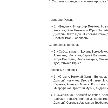
4. Составы команд и статистика игроков в
Чемпионы России
1. «Водник»: Владимир Петухов, Иль
Коняхин, Олег Незнамов, Юрий Погребн
Дмитрий Шеховцов. В составе коман
Ярович, Игорь Гапанович.
Серебряные призёры
2. «Сибсельмаш»: Эдуард Вормсбехер
Александр Лопатин, Сергей Васильев, 
Игорь Войтович, Игорь Казарин, Михаи
Кукс, Михаил Юрьев.
Бронзовые призёры
3. «Старт»: Николай Зыкин, Вячеслав
Дмитрий Чекулаев, Игорь Чиликин, Ми
Сергеев, Алексей Фошин. В составе 
Митрофанов, Дмитрий Мухин, Андрей Я
4. «Сибскана»: Алексей Баженов, Але
Василий Донских, Виктор Захаров, Ва
Дмитрий Соколов, Александр Труфанов