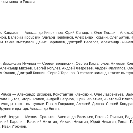
 4 чемпионате России
яс Хандаев — Александр Киприянов, Юрий Синицын, Олег Тюкавин, Алексе
ой, Валерий Проурзин, Эдуард Трифонов, Александр Тюкавин, Олег Батов, Н
ды также выступали Денис Варлачёв, Дмитрий Веселов, Александр Зинкев
, Владислав Нужный — Сергей Белинский, Сергей Каргаполов, Николай Кон
Александр Михеев, Сергей Рогулёв, Андрей Федосеев, Андрей Филиппов, Оле
л Клянин, Дмитрий Копнин, Сергей Таранов. В составе команды также высту
 Рябов — Александр Вихарев, Константин Клековкин, Олег Лаврентьев, Вал
хаил Щитов, Игорь Агапов, Андрей Бегунов, Юрий Игнатьев, Анатолий Илясо
команды также выступали Павел Гаврилов, Алексей Дьяков, Сергей Кондра
рунин и вратарь Александр Евтин.
ксей Негрун — Михаил Бральгин, Александр Васильев, Евгений Гришин, Вад
силий Карелин, Василий Никитин, Михаил Никитин, Юрий Никитин, Роман Р
, Иван Угрюмов.