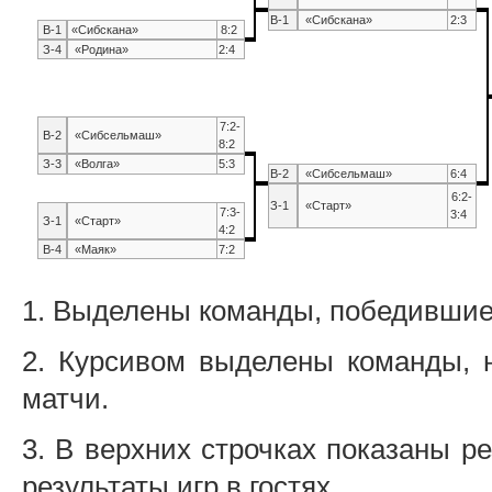
В-1
«Сибскана»
2:3
В-1
«Сибскана»
8:2
З-4
«Родина»
2:4
7:2-
В-2
«Сибсельмаш»
8:2
З-3
«Волга»
5:3
В-2
«Сибсельмаш»
6:4
6:2-
З-1
«Старт»
7:3-
3:4
З-1
«Старт»
4:2
В-4
«Маяк»
7:2
1. Выделены команды, победившие 
2. Курсивом выделены команды, 
матчи.
3. В верхних строчках показаны р
результаты игр в гостях.