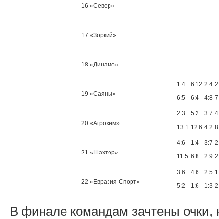
16
«Север»
17
«Зоркий»
18
«Динамо»
1:4
6:12
2:4
2
19
«Саяны»
6:5
6:4
4:8
7
2:3
5:2
3:7
4
20
«Агрохим»
13:1
12:6
4:2
8
4:6
1:4
3:7
2
21
«Шахтёр»
11:5
6:8
2:9
2
3:6
4:6
2:5
1
22
«Евразия-Спорт»
5:2
1:6
1:3
2
В финале командам зачтены очки, 