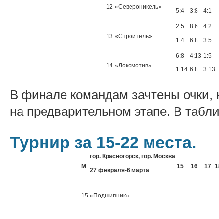
12
«Североникель»
5:4
3:8
4:1
2:5
8:6
4:2
13
«Строитель»
1:4
6:8
3:5
6:8
4:13
1:5
14
«Локомотив»
1:14
6:8
3:13
В финале командам зачтены очки, 
на предварительном этапе. В табли
Турнир за 15-22 места.
гор. Красногорск, гор. Москва
М
15
16
17
1
27 февраля-6 марта
15
«Подшипник»