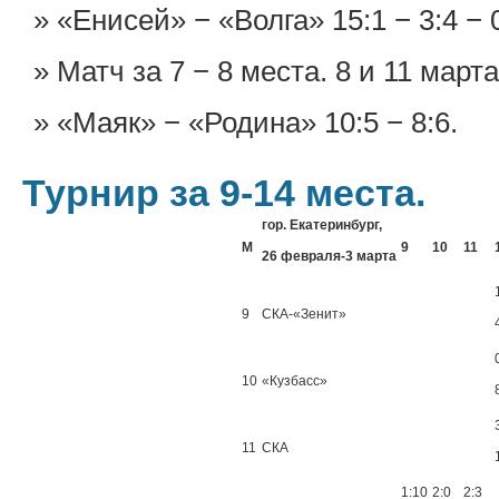
«Енисей» − «Волга» 15:1 − 3:4 − 0
Матч за 7 − 8 места. 8 и 11 марта
«Маяк» − «Родина» 10:5 − 8:6.
Турнир за 9-14 места.
гор. Екатеринбург,
М
9
10
11
26 февраля-3 марта
9
СКА-«Зенит»
10
«Кузбасс»
11
СКА
1:10
2:0
2:3