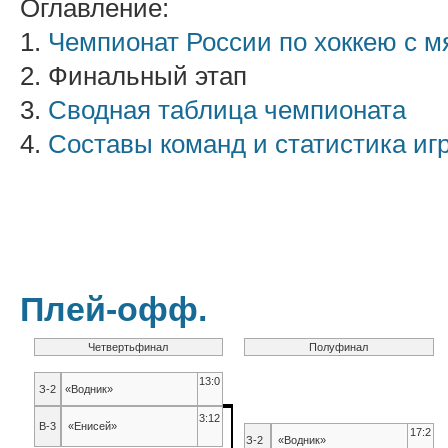
Оглавление:
1.
Чемпионат России по хоккею с м
2. Финальный этап
3.
Сводная таблица чемпионата
4.
Составы команд и статистика иг
Плей-офф.
Четвертьфинал
Полуфинал
13:0
З-2
«Водник»
3:12
В-3
«Енисей»
17:2
З-2
«Водник»