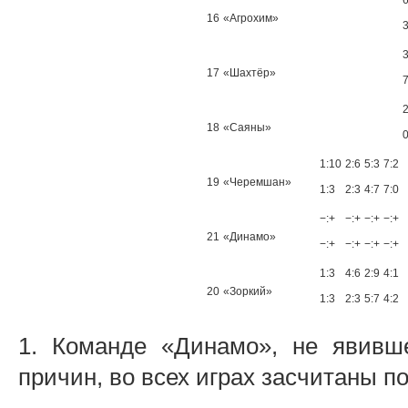
16
«Агрохим»
3
3
17
«Шахтёр»
7
2
18
«Саяны»
0
1:10
2:6
5:3
7:2
19
«Черемшан»
1:3
2:3
4:7
7:0
−:+
−:+
−:+
−:+
21
«Динамо»
−:+
−:+
−:+
−:+
1:3
4:6
2:9
4:1
20
«Зоркий»
1:3
2:3
5:7
4:2
1. Команде «Динамо», не явивш
причин, во всех играх засчитаны по