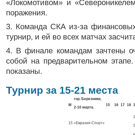
«Локомотивом» и «Североникелем
поражения.
3. Команда СКА из-за финансовых
турнир, и ей во всех матчах засчи
4. В финале командам зачтены о
собой на предварительном этапе.
показаны.
Турнир за 15-21 места
гор. Березники,
М
15
16
17
18
2-10 марта.
1
15
«Евразия-Спорт»
3
6