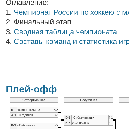
Оглавление:
1.
Чемпионат России по хоккею с м
2. Финальный этап
3.
Сводная таблица чемпионата
4.
Составы команд и статистика иг
Плей-офф
Четвертьфинал
Полуфинал
В-1
«Сибсельмаш»
5:3
З-4
«Родина»
3:3
В-1
«Сибсельмаш»
4:1
В-3
«Сибскана»
2:1
В-3
«Сибскана»
5:2