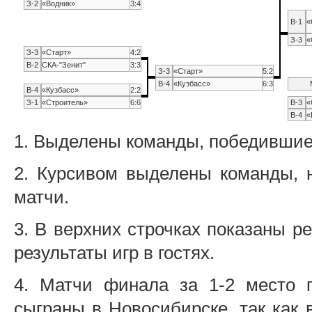
З-2
«Водник»
3:4
В-1
«
З-3
«
З-3
«Старт»
4:2
В-2
СКА-"Зенит"
3:3
З-3
«Старт»
5:2
В-4
«Кузбасс»
6:3
В-4
«Кузбасс»
2:2
З-1
«Строитель»
6:6
В-3
«
В-4
«
1. Выделены команды, победившие 
2. Курсивом выделены команды, 
матчи.
3. В верхних строчках показаны р
результаты игр в гостях.
4. Матчи финала за 1-2 место 
сыграны в Новосибирске, так как 