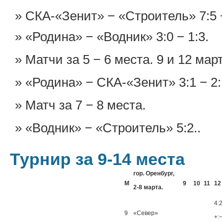
СКА-«Зенит» − «Строитель» 7:5 −
«Родина» − «Водник» 3:0 − 1:3.
Матчи за 5 − 6 места. 9 и 12 март
«Родина» − СКА-«Зенит» 3:1 − 2:
Матч за 7 − 8 места.
«Водник» − «Строитель» 5:2..
Турнир за 9-14 места
гор. Оренбург,
М
9
10
11
12
2-8 марта.
4:
9
«Север»
+: