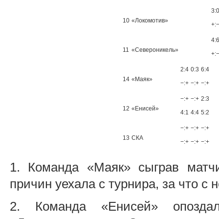
3:
10
«Локомотив»
+:
4:
11
«Североникель»
+:
2:4
0:3
6:4
14
«Маяк»
−:+
−:+
−:+
−:+
−:+
2:3
12
«Енисей»
4:1
4:4
5:2
−:+
−:+
−:+
13
СКА
−:+
−:+
−:+
1. Команда «Маяк» сыграв матчи
причин уехала с турнира, за что с 
2. Команда «Енисей» опозда