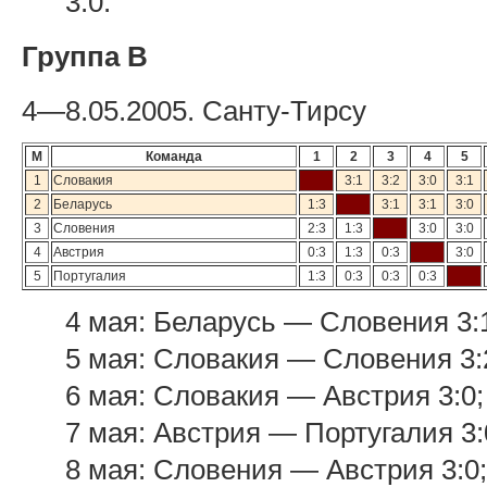
3:0.
Группа В
4—8.05.2005. Санту-Тирсу
М
Команда
1
2
3
4
5
1
Словакия
3:1
3:2
3:0
3:1
2
Беларусь
1:3
3:1
3:1
3:0
3
Словения
2:3
1:3
3:0
3:0
4
Австрия
0:3
1:3
0:3
3:0
5
Португалия
1:3
0:3
0:3
0:3
4 мая: Беларусь — Словения 3:
5 мая: Словакия — Словения 3:
6 мая: Словакия — Австрия 3:0;
7 мая: Австрия — Португалия 3:
8 мая: Словения — Австрия 3:0;