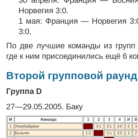
Норвегия 3:0.
1 мая: Франция — Норвегия 3:
3:0.
По две лучшие команды из групп 
где к ним присоединились ещё 6 ко
Второй групповой раунд
Группа D
27—29.05.2005. Баку
М
Команда
1
2
3
4
И
В
1
Азербайджан
3:1
3:1
3:0
3
3
2
Бельгия
1:3
3:1
3:0
3
2