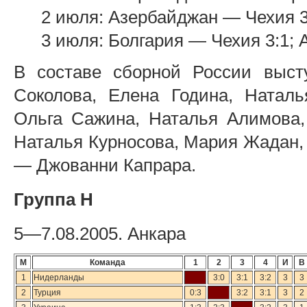
2 июля: Азербайджан — Чехия 3:
3 июля: Болгария — Чехия 3:1; 
В составе сборной России выст
Соколова, Елена Година, Натал
Ольга Сажина, Наталья Алимова,
Наталья Курносова, Мария Жадан,
— Джованни Капрара.
Группа H
5—7.08.2005. Анкара
М
Команда
1
2
3
4
И
В
1
Нидерланды
3:0
3:1
3:2
3
3
2
Турция
0:3
3:2
3:1
3
2