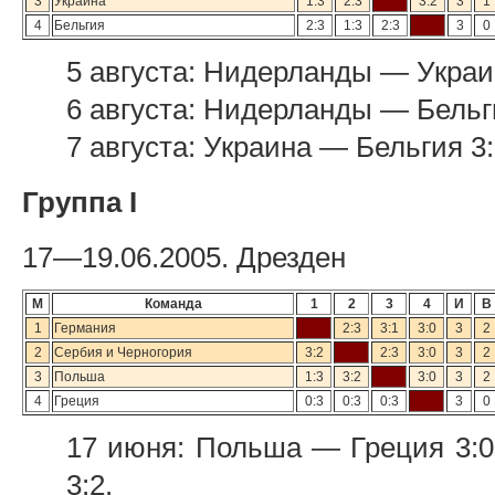
3
Украина
1:3
2:3
3:2
3
1
4
Бельгия
2:3
1:3
2:3
3
0
5 августа: Нидерланды — Украин
6 августа: Нидерланды — Бельги
7 августа: Украина — Бельгия 3
Группа I
17—19.06.2005. Дрезден
М
Команда
1
2
3
4
И
В
1
Германия
2:3
3:1
3:0
3
2
2
Сербия и Черногория
3:2
2:3
3:0
3
2
3
Польша
1:3
3:2
3:0
3
2
4
Греция
0:3
0:3
0:3
3
0
17 июня: Польша — Греция 3:0
3:2.