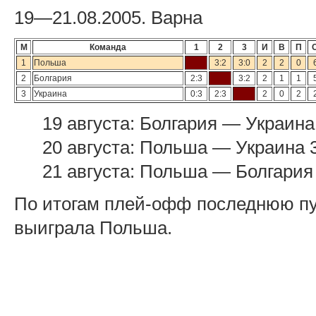
19—21.08.2005. Варна
М
Команда
1
2
3
И
В
П
1
Польша
3:2
3:0
2
2
0
2
Болгария
2:3
3:2
2
1
1
3
Украина
0:3
2:3
2
0
2
19 августа: Болгария — Украина 
20 августа: Польша — Украина 3
21 августа: Польша — Болгария 
По итогам плей-офф последнюю пу
выиграла Польша.