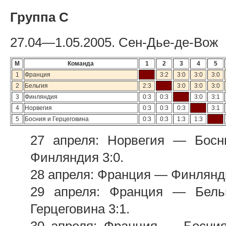
Группа С
27.04—1.05.2005. Сен-Дье-де-Вож
М
Команда
1
2
3
4
5
1
Франция
3:2
3:0
3:0
3:0
2
Бельгия
2:3
3:0
3:0
3:0
3
Финляндия
0:3
0:3
3:0
3:1
4
Норвегия
0:3
0:3
0:3
3:1
5
Босния и Герцеговина
0:3
0:3
1:3
1:3
27 апреля: Норвегия — Босн
Финляндия 3:0.
28 апреля: Франция — Финлянди
29 апреля: Франция — Бель
Герцеговина 3:1.
30 апреля: Франция — Босния