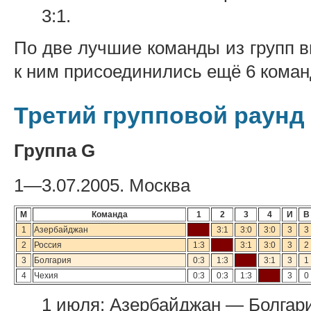
3:1.
По две лучшие команды из групп в
к ним присоединились ещё 6 коман
Третий групповой раунд
Группа G
1—3.07.2005. Москва
М
Команда
1
2
3
4
И
В
1
Азербайджан
3:1
3:0
3:0
3
3
2
Россия
1:3
3:1
3:0
3
2
3
Болгария
0:3
1:3
3:1
3
1
4
Чехия
0:3
0:3
1:3
3
0
1 июля: Азербайджан — Болгари