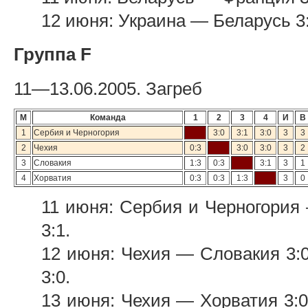
12 июня: Украина — Беларусь 3
Группа F
11—13.06.2005. Загреб
М
Команда
1
2
3
4
И
В
1
Сербия и Черногория
3:0
3:1
3:0
3
3
2
Чехия
0:3
3:0
3:0
3
2
3
Словакия
1:3
0:3
3:1
3
1
4
Хорватия
0:3
0:3
1:3
3
0
11 июня: Сербия и Черногория
3:1.
12 июня: Чехия — Словакия 3:
3:0.
13 июня: Чехия — Хорватия 3: