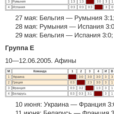
3
Румыния
1:3
1:3
3:0
3
1
4
Испания
0:3
0:3
0:3
3
0
27 мая: Бельгия — Румыния 3:1
28 мая: Румыния — Испания 3:0
29 мая: Бельгия — Испания 3:0
Группа E
10—12.06.2005. Афины
М
Команда
1
2
3
4
И
В
1
Украина
3:0
3:0
3:0
3
3
2
Греция
0:3
2:3
3:0
3
1
3
Франция
0:3
3:2
1:3
3
1
4
Беларусь
0:3
0:3
3:1
3
1
10 июня: Украина — Франция 3:
11 июня: Беларусь — Франция 3: