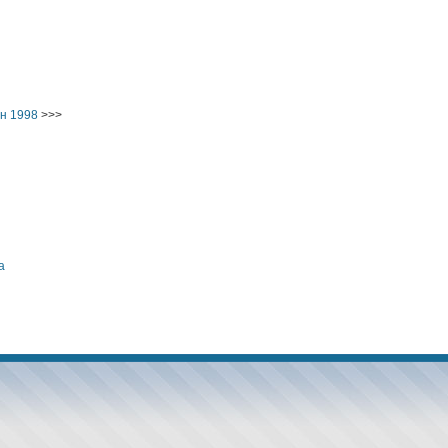
н 1998
>>>
а