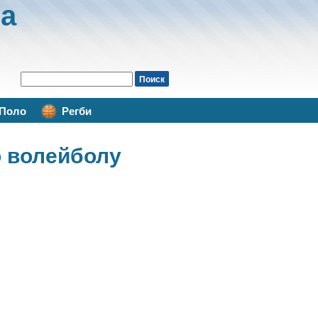
а
Поло
Регби
о волейболу