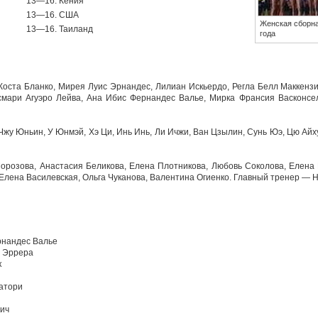
13—16. Кения
13—16. США
Женская сборн
13—16. Таиланд
года
оста Бланко, Мирея Луис Эрнандес, Лилиан Искьердо, Регла Белл Маккензи
смари Агуэро Лейва, Ана Ибис Фернандес Валье, Мирка Франсия Васконсе
Чжу Юньин, У Юнмэй, Хэ Ци, Инь Инь, Ли Ичжи, Ван Цзылин, Сунь Юэ, Цю Айх
орозова, Анастасия Беликова, Елена Плотникова, Любовь Соколова, Елена
Елена Василевская, Ольга Чуканова, Валентина Огиенко. Главный тренер — 
рнандес Валье
с Эррера
к
атори
лич