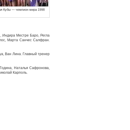
ая Кубы — чемпион мира 1998
, Индира Местре Баро, Регла
лос, Марта Санчес Салфран.
уа, Ван Лина. Главный тренер
 Година, Наталья Сафронова,
Николай Карполь.