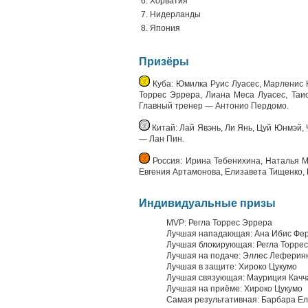
6. Хорватия
7. Нидерланды
8. Япония
Призёры
Куба: Юмилка Руис Луасес, Марленис К
Торрес Эррера, Лиана Меса Луасес, Таи
Главный тренер — Антонио Пердомо.
Китай: Лай Явэнь, Ли Янь, Цуй Юнмэй, 
— Лан Пин.
Россия: Ирина Тебенихина, Наталья М
Евгения Артамонова, Елизавета Тищенко, 
Индивидуальные призы
MVP: Регла Торрес Эррера
Лучшая нападающая: Ана Ибис Фе
Лучшая блокирующая: Регла Торре
Лучшая на подаче: Эллес Леферин
Лучшая в защите: Хироко Цукумо
Лучшая связующая: Мауриция Качч
Лучшая на приёме: Хироко Цукумо
Самая результативная: Барбара Е