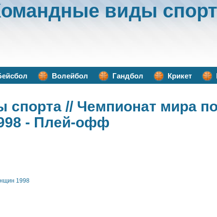
Командные виды спорт
Бейсбол
Волейбол
Гандбол
Крикет
ы спорта
// Чемпионат мира п
998 - Плей-офф
енщин 1998