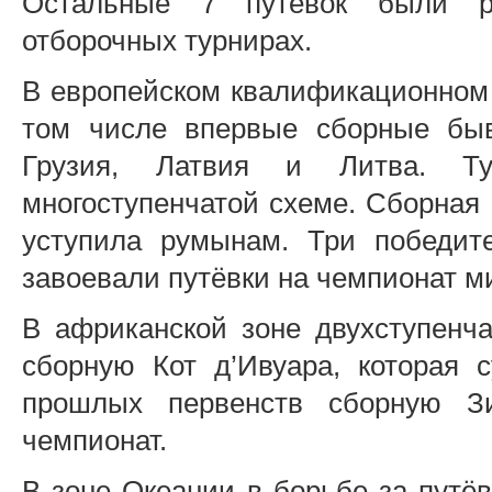
Остальные 7 путёвок были р
отборочных турнирах.
В европейском квалификационном 
том числе впервые сборные бы
Грузия, Латвия и Литва. Ту
многоступенчатой схеме. Сборная 
уступила румынам. Три победи
завоевали путёвки на чемпионат м
В африканской зоне двухступенч
сборную Кот д’Ивуара, которая 
прошлых первенств сборную З
чемпионат.
В зоне Океании в борьбе за путё