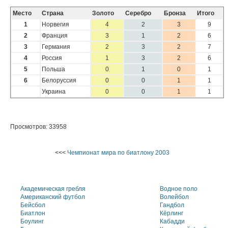
Место
Страна
Золото
Серебро
Бронза
Итого
1
Норвегия
4
2
3
9
2
Франция
3
1
2
6
3
Германия
2
3
2
7
4
Россия
1
3
2
6
5
Польша
0
1
0
1
6
Белоруссия
0
0
1
1
Украина
0
0
1
1
Просмотров: 33958
<<<
Чемпионат мира по биатлону 2003
Академическая гребля
Водное поло
Американский футбол
Волейбол
Бейсбол
Гандбол
Биатлон
Кёрлинг
Боулинг
Кабадди