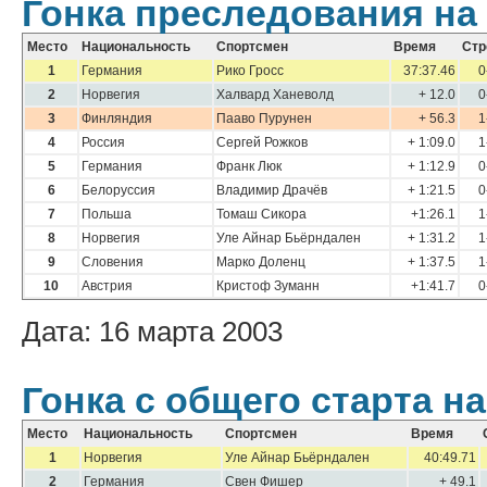
Гонка преследования на 
Место
Национальность
Спортсмен
Время
Стр
1
Германия
Рико Гросс
37:37.46
0
2
Норвегия
Халвард Ханеволд
+ 12.0
0
3
Финляндия
Пааво Пурунен
+ 56.3
1
4
Россия
Сергей Рожков
+ 1:09.0
1
5
Германия
Франк Люк
+ 1:12.9
0
6
Белоруссия
Владимир Драчёв
+ 1:21.5
0
7
Польша
Томаш Сикора
+1:26.1
1
8
Норвегия
Уле Айнар Бьёрндален
+ 1:31.2
1
9
Словения
Марко Доленц
+ 1:37.5
1
10
Австрия
Кристоф Зуманн
+1:41.7
0
Дата: 16 марта 2003
Гонка с общего старта на
Место
Национальность
Спортсмен
Время
1
Норвегия
Уле Айнар Бьёрндален
40:49.71
2
Германия
Свен Фишер
+ 49.1