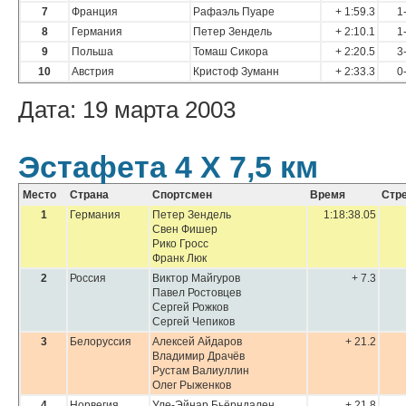
7
Франция
Рафаэль Пуаре
+ 1:59.3
1
8
Германия
Петер Зендель
+ 2:10.1
1
9
Польша
Томаш Сикора
+ 2:20.5
3
10
Австрия
Кристоф Зуманн
+ 2:33.3
0
Дата: 19 марта 2003
Эстафета 4 Х 7,5 км
Место
Страна
Спортсмен
Время
Стр
1
Германия
Петер Зендель
1:18:38.05
Свен Фишер
Рико Гросс
Франк Люк
2
Россия
Виктор Майгуров
+ 7.3
Павел Ростовцев
Сергей Рожков
Сергей Чепиков
3
Белоруссия
Алексей Айдаров
+ 21.2
Владимир Драчёв
Рустам Валиуллин
Олег Рыженков
4
Норвегия
Уле-Эйнар Бьёрндален
+ 21.8