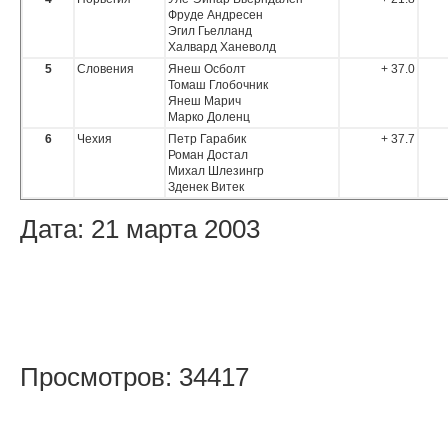
Фруде Андресен
Эгил Гьелланд
Халвард Ханеволд
5
Словения
Янеш Осболт
+ 37.0
Томаш Глобочник
Янеш Марич
Марко Доленц
6
Чехия
Петр Гарабик
+ 37.7
Роман Достал
Михал Шлезингр
Зденек Витек
Дата: 21 марта 2003
Просмотров: 34417