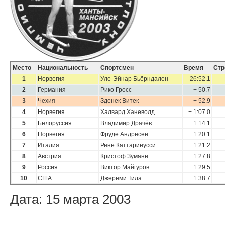
Место
Национальность
Спортсмен
Время
Стр
1
Норвегия
Уле-Эйнар Бьёрндален
26:52.1
2
Германия
Рико Гросс
+ 50.7
3
Чехия
Зденек Витек
+ 52.9
4
Норвегия
Халвард Ханеволд
+ 1:07.0
5
Белоруссия
Владимир Драчёв
+ 1:14.1
6
Норвегия
Фруде Андресен
+ 1:20.1
7
Италия
Рене Каттаринусси
+ 1:21.2
8
Австрия
Кристоф Зуманн
+ 1:27.8
9
Россия
Виктор Майгуров
+ 1:29.5
10
США
Джереми Тила
+ 1:38.7
Дата: 15 марта 2003