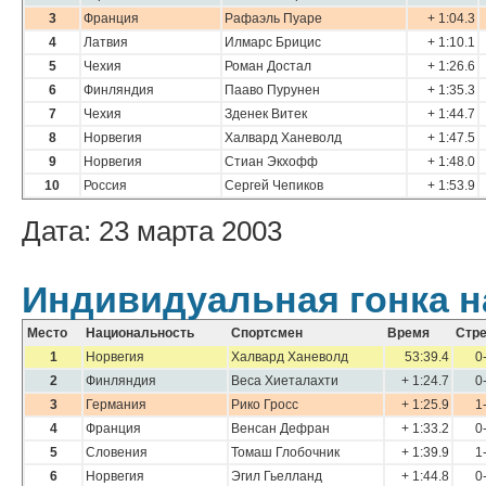
3
Франция
Рафаэль Пуаре
+ 1:04.3
4
Латвия
Илмарс Брицис
+ 1:10.1
5
Чехия
Роман Достал
+ 1:26.6
6
Финляндия
Пааво Пурунен
+ 1:35.3
7
Чехия
Зденек Витек
+ 1:44.7
8
Норвегия
Халвард Ханеволд
+ 1:47.5
9
Норвегия
Стиан Экхофф
+ 1:48.0
10
Россия
Сергей Чепиков
+ 1:53.9
Дата: 23 марта 2003
Индивидуальная гонка н
Место
Национальность
Спортсмен
Время
Стр
1
Норвегия
Халвард Ханеволд
53:39.4
0
2
Финляндия
Веса Хиеталахти
+ 1:24.7
0
3
Германия
Рико Гросс
+ 1:25.9
1
4
Франция
Венсан Дефран
+ 1:33.2
0
5
Словения
Томаш Глобочник
+ 1:39.9
1
6
Норвегия
Эгил Гьелланд
+ 1:44.8
0