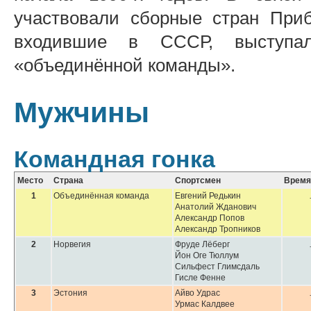
участвовали сборные стран Приб
входившие в СССР, выступа
«объединённой команды».
Мужчины
Командная гонка
Место
Страна
Спортсмен
Время
1
Объединённая команда
Евгений Редькин
Анатолий Жданович
Александр Попов
Александр Тропников
2
Норвегия
Фруде Лёберг
Йон Оге Тюллум
Сильфест Глимсдаль
Гисле Фенне
3
Эстония
Айво Удрас
Урмас Калдвее