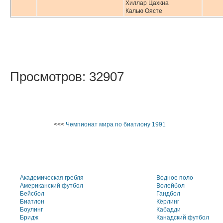
Хиллар Цахкна
Калью Оясте
Просмотров: 32907
<<<
Чемпионат мира по биатлону 1991
Академическая гребля
Водное поло
Американский футбол
Волейбол
Бейсбол
Гандбол
Биатлон
Кёрлинг
Боулинг
Кабадди
Бридж
Канадский футбол