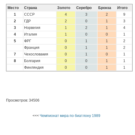
Место
Страна
Золото
Серебро
Бронза
Итого
1
СССР
4
3
2
9
2
ГДР
2
0
1
3
3
Норвегия
1
2
1
4
4
Италия
1
0
0
1
5
ФРГ
0
1
1
2
Франция
0
1
1
2
7
Чехословакия
0
1
0
1
8
Болгария
0
0
1
1
Финляндия
0
0
1
1
Просмотров: 34506
<<<
Чемпионат мира по биатлону 1989