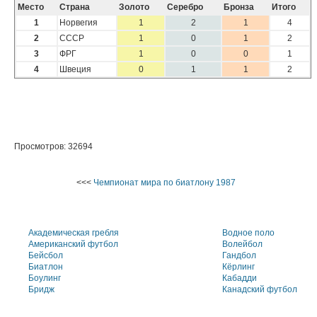
Место
Страна
Золото
Серебро
Бронза
Итого
1
Норвегия
1
2
1
4
2
СССР
1
0
1
2
3
ФРГ
1
0
0
1
4
Швеция
0
1
1
2
Просмотров: 32694
<<<
Чемпионат мира по биатлону 1987
Академическая гребля
Водное поло
Американский футбол
Волейбол
Бейсбол
Гандбол
Биатлон
Кёрлинг
Боулинг
Кабадди
Бридж
Канадский футбол