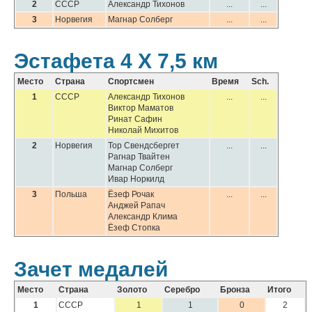
2
СССР
Александр Тихонов
...
...
3
Норвегия
Магнар Солберг
...
...
Эстафета 4 Х 7,5 км
Место
Страна
Спортсмен
Время
Sch.
1
СССР
Александр Тихонов
...
...
Виктор Маматов
Ринат Сафин
Николай Михитов
2
Норвегия
Тор Свендсбергет
...
...
Рагнар Твайтен
Магнар Солберг
Ивар Норкилд
3
Польша
Ёзеф Рочак
...
...
Анджей Рапач
Александр Клима
Ёзеф Стопка
Зачет медалей
Место
Страна
Золото
Серебро
Бронза
Итого
1
СССР
1
1
0
2