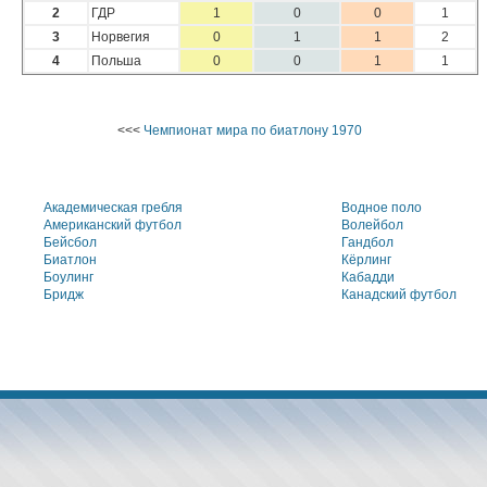
2
ГДР
1
0
0
1
3
Норвегия
0
1
1
2
4
Польша
0
0
1
1
<<<
Чемпионат мира по биатлону 1970
Академическая гребля
Водное поло
Американский футбол
Волейбол
Бейсбол
Гандбол
Биатлон
Кёрлинг
Боулинг
Кабадди
Бридж
Канадский футбол