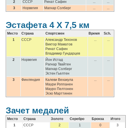
2
СССР
Ринат Сафин
...
...
3
Норвегия
Магнар Солберг
...
...
Эстафета 4 Х 7,5 км
Место
Страна
Спортсмен
Время
Sch.
1
СССР
Александр Тихонов
...
...
Виктор Маматов
Ринат Сафин
Владимир Гундарцев
2
Норвегия
Йон Истад
...
...
Рагнар Твайтен
Магнар Солберг
Эстен Гьелтен
3
Финляндия
Калеви Вехакула
...
...
Маури Роппанен
Мауро Пелтонен
Эско Марттинен
Зачет медалей
Место
Страна
Золото
Серебро
Бронза
Итого
1
СССР
2
1
0
3