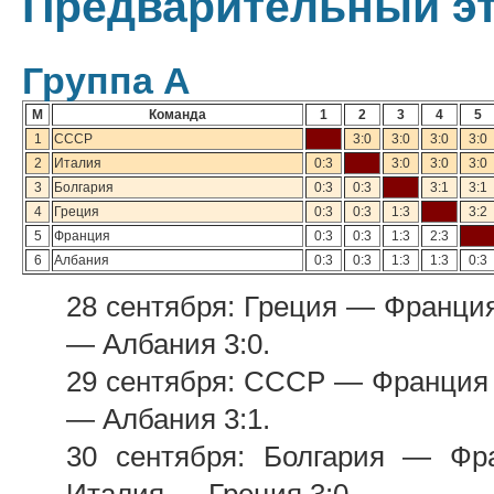
Предварительный э
Группа А
М
Команда
1
2
3
4
5
1
СССР
3:0
3:0
3:0
3:0
2
Италия
0:3
3:0
3:0
3:0
3
Болгария
0:3
0:3
3:1
3:1
4
Греция
0:3
0:3
1:3
3:2
5
Франция
0:3
0:3
1:3
2:3
6
Албания
0:3
0:3
1:3
1:3
0:3
28 сентября: Греция — Франция
— Албания 3:0.
29 сентября: СССР — Франция 3
— Албания 3:1.
30 сентября: Болгария — Фр