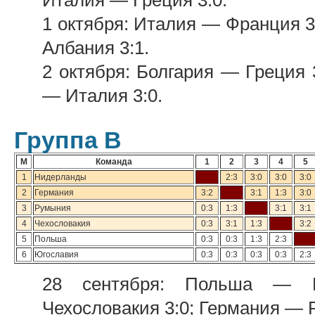
Италия — Греция 3:0.
1 октября: Италия — Франция 3
Албания 3:1.
2 октября: Болгария — Греция
— Италия 3:0.
Группа В
М
Команда
1
2
3
4
5
1
Нидерланды
2:3
3:0
3:0
3:0
2
Германия
3:2
3:1
1:3
3:0
3
Румыния
0:3
1:3
3:1
3:1
4
Чехословакия
0:3
3:1
1:3
3:2
5
Польша
0:3
0:3
1:3
2:3
6
Югославия
0:3
0:3
0:3
0:3
2:3
28 сентября: Польша — Ю
Чехословакия 3:0; Германия — 