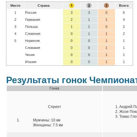
Место
Страна
Всего
1
Россия
3
3
0
6
2
Германия
2
1
1
4
3
Польша
1
1
0
2
4
Словения
0
1
1
2
5
Норвегия
0
0
1
1
Словакия
0
0
1
1
Чехия
0
0
1
1
Италия
0
0
1
1
Результаты гонок Чемпиона
Гонка
Спринт
1. Андрей П
2. Жозе Пок
3. Томас Гл
Мужчины: 10 км
Женщины: 7.5 км