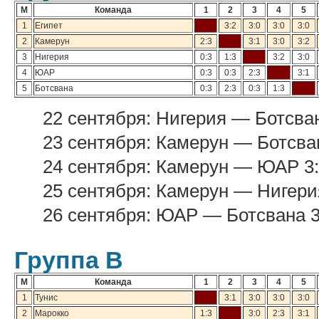
М
Команда
1
2
3
4
5
1
Египет
3:2
3:0
3:0
3:0
2
Камерун
2:3
3:1
3:0
3:2
3
Нигерия
0:3
1:3
3:2
3:0
4
ЮАР
0:3
0:3
2:3
3:1
5
Ботсвана
0:3
2:3
0:3
1:3
22 сентября: Нигерия — Ботсван
23 сентября: Камерун — Ботсва
24 сентября: Камерун — ЮАР 3:0
25 сентября: Камерун — Нигерия
26 сентября: ЮАР — Ботсвана 3:
Группа В
М
Команда
1
2
3
4
5
1
Тунис
3:1
3:0
3:0
3:0
2
Марокко
1:3
3:0
2:3
3:1