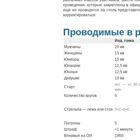
различных классов участников. Шесть го
проведения, которые закреплены в офиц
ещё не проводятся на столь представите
корректироваться.
Проводимые в р
Инд. гонка
Мужчины
20 км
Женщины
15 км
Юниоры
15 км
Юниорки
12,5 км
Юноши
12,5 км
Девушки
10 км
инт. — от 30 
Старт
мин
Количество кругов
5
Стрельба — лёжа или стоя
Л+С+Л+С
Патроны
5
Штраф
+1 минута
Впервые на ОИ
1960