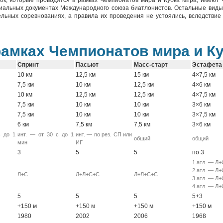
нок, которые проводятся в рамках Чемпионатов мира и Кубка мира, имеют 
иальных документах Международного союза биатлонистов. Остальные виды
льных соревнованиях, а правила их проведения не устоялись, вследствие 
амках Чемпионатов мира и К
Спринт
Пасьют
Масс-старт
Эстафета
10 км
12,5 км
15 км
4×7,5 км
7,5 км
10 км
12,5 км
4×6 км
10 км
12,5 км
12,5 км
4×7,5 км
7,5 км
10 км
10 км
3×6 км
7,5 км
10 км
10 км
3×7,5 км
6 км
7,5 км
7,5 км
3×6 км
с до 1
инт. — от 30 с до 1
инт. — по рез. СП или
общий
общий
мин
ИГ
3
5
5
по 3
1 атл. — Л+
2 атл. — Л+
Л+С
Л+Л+С+С
Л+Л+С+С
3 атл. — Л+
4 атл. — Л+
5
5
5
5+3
+150 м
+150 м
+150 м
+150 м
1980
2002
2006
1968