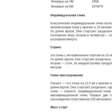
Впервые на ЧМ
1958
Впервые на КМ
1978/79
Индивидуальная гонка
Классическая индивидуальная гонка была
километровую гонку у мужчин и 15-килом
по длине кругов. Они стартуют раздельн
положения лёжа, вторая и четвёртая — и
штрафная минута.
Спринт
это гонка с интервальным стартом на 10 
по длине кругов. Они стартуют раздельно,
вторая — стоя. За каждый промах предус
метрам.
Гонка преследования
Пасьют — это гонка на 12,5 км у мужчин
длине кругов. Они стартуют раздельно, о
гонке — спринте, индивидуальной гонке
квалификационной гонки. Первые две 
прохождение спортсменом 150-метрового 
Масс-старт