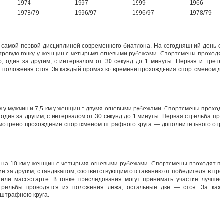
1974
1997
1999
1966
1978/79
1996/97
1996/97
1978/79
 самой первой дисциплиной современного биатлона. На сегодняшний день о
етровую гонку у женщин с четырьмя огневыми рубежами. Спортсмены проход
о, один за другим, с интервалом от 30 секунд до 1 минуты. Первая и трет
з положения стоя. За каждый промах ко времени прохождения спортсменом 
км у мужчин и 7,5 км у женщин с двумя огневыми рубежами. Спортсмены прох
 один за другим, с интервалом от 30 секунд до 1 минуты. Первая стрельба п
мотрено прохождение спортсменом штрафного круга — дополнительного отр
 и на 10 км у женщин с четырьмя огневыми рубежами. Спортсмены проходят 
дин за другим, с гандикапом, соответствующим отставанию от победителя в
 или масс-старте. В гонке преследования могут принимать участие лучш
стрельбы проводятся из положения лёжа, остальные две — стоя. За ка
штрафного круга.