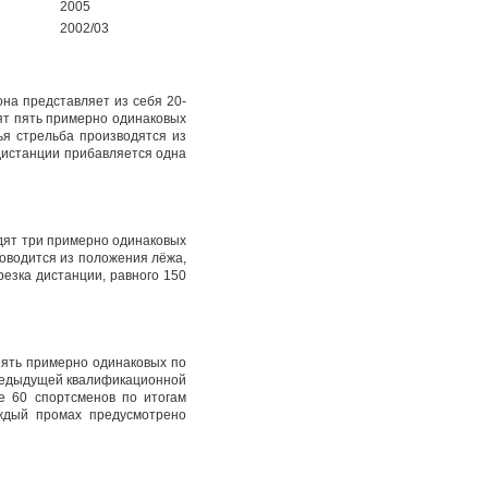
2005
2002/03
на представляет из себя 20-
ят пять примерно одинаковых
ья стрельба производятся из
дистанции прибавляется одна
одят три примерно одинаковых
роводится из положения лёжа,
езка дистанции, равного 150
пять примерно одинаковых по
 предыдущей квалификационной
ие 60 спортсменов по итогам
ждый промах предусмотрено