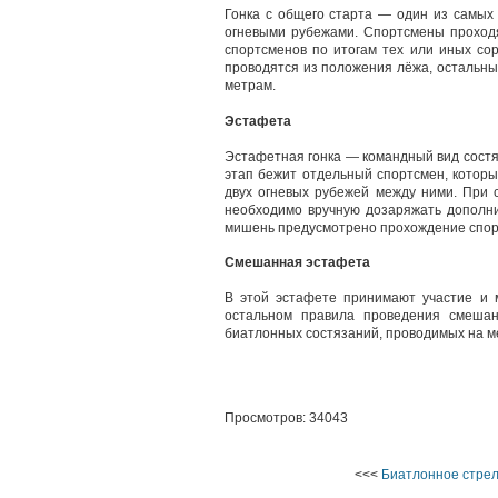
Гонка с общего старта — один из самых 
огневыми рубежами. Спортсмены проходя
спортсменов по итогам тех или иных сор
проводятся из положения лёжа, остальны
метрам.
Эстафета
Эстафетная гонка — командный вид состя
этап бежит отдельный спортсмен, которы
двух огневых рубежей между ними. При 
необходимо вручную дозаряжать дополни
мишень предусмотрено прохождение спорт
Смешанная эстафета
В этой эстафете принимают участие и
остальном правила проведения смеша
биатлонных состязаний, проводимых на м
Просмотров: 34043
<<<
Биатлонное стре