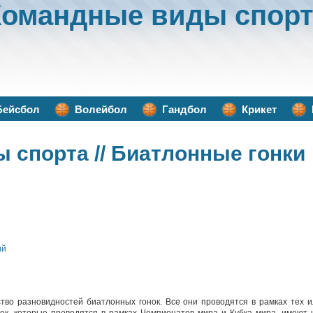
Командные виды спорт
Бейсбол
Волейбол
Гандбол
Крикет
ы спорта
// Биатлонные гонки
ий
тво разновидностей биатлонных гонок. Все они проводятся в рамках тех 