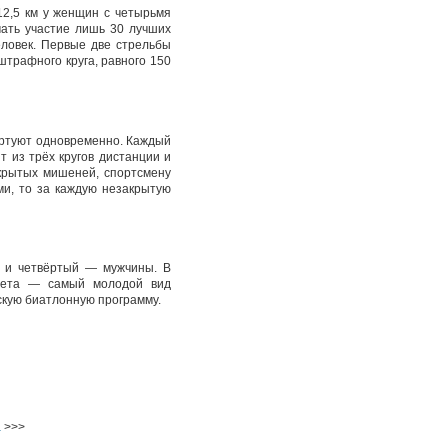
12,5 км у женщин с четырьмя
мать участие лишь 30 лучших
еловек. Первые две стрельбы
трафного круга, равного 150
артуют одновременно. Каждый
 из трёх кругов дистанции и
крытых мишеней, спортсмену
и, то за каждую незакрытую
 и четвёртый — мужчины. В
афета — самый молодой вид
скую биатлонную программу.
а
>>>