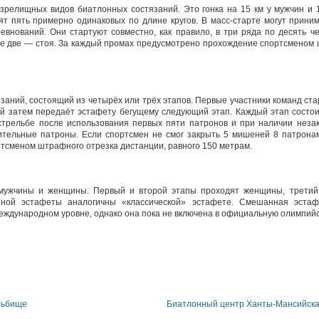
зрелищных видов биатлонных состязаний. Это гонка на 15 км у мужчин и 
т пять примерно одинаковых по длине кругов. В масс-старте могут прини
евнований. Они стартуют совместно, как правило, в три ряда по десять ч
е две — стоя. За каждый промах предусмотрено прохождение спортсменом ш
заний, состоящий из четырёх или трёх этапов. Первые участники команд ст
й затем передаёт эстафету бегущему следующий этап. Каждый этап состоит
стрельбе после использования первых пяти патронов и при наличии неза
тельные патроны. Если спортсмен не смог закрыть 5 мишеней 8 патронам
сменом штрафного отрезка дистанции, равного 150 метрам.
 мужчины и женщины. Первый и второй этапы проходят женщины, третий
нной эстафеты аналогичны «классической» эстафете. Смешанная эст
еждународном уровне, однако она пока не включена в официальную олимпий
льбище
Биатлонный центр Ханты-Мансийск