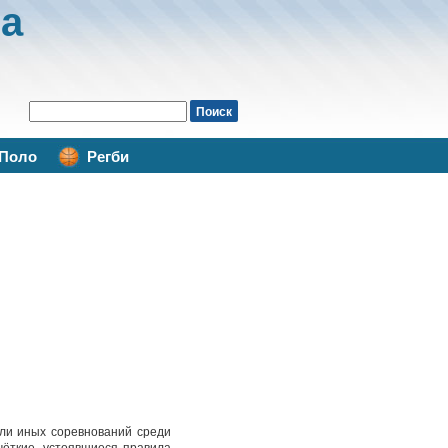
а
Поло
Регби
или иных соревнований среди