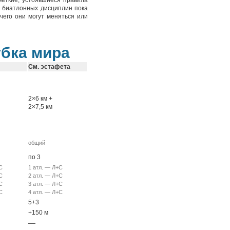
чёткие, устоявшиеся правила
 биатлонных дисциплин пока
чего они могут меняться или
убка мира
См. эстафета
2×6 км +
2×7,5 км
общий
по 3
С
1 атл. — Л+С
С
2 атл. — Л+С
С
3 атл. — Л+С
С
4 атл. — Л+С
5+3
+150 м
—