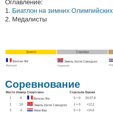
Оглавление:
1.
Биатлон на зимних Олимпийских 
2. Медалисты
Золото
Серебро
Венсан Же
Эмиль Хегле Свендсен
Хо
Франция
Норвегия
Соревнование
Место
Номер
Спортсмен
Стрельба
Время
1
6
0 + 0
24.07,8
Венсан Же
2
10
1 + 0
+12,2
Эмиль Хегле Свендсен
3
4
0 + 0
+14,0
Яков Фак