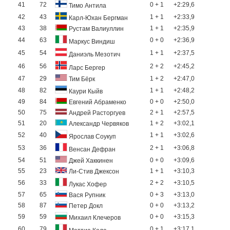
41
72
0 + 1
+2:29,6
Тимо Антила
42
43
1 + 1
+2:33,9
Карл-Юхан Бергман
43
38
1 + 1
+2:35,9
Рустам Валиуллин
44
63
0 + 0
+2:36,9
Маркус Виндиш
45
54
1 + 1
+2:37,5
Даниэль Мезотич
46
56
2 + 2
+2:45,2
Ларс Бергер
47
29
1 + 2
+2:47,0
Тим Бёрк
48
82
1 + 1
+2:48,2
Каури Кыйв
49
84
0 + 0
+2:50,0
Евгений Абраменко
50
75
2 + 1
+2:57,5
Андрей Расторгуев
51
20
1 + 2
+3:02,1
Александр Червяков
52
40
1 + 1
+3:02,6
Ярослав Соукуп
53
36
2 + 1
+3:06,8
Венсан Дефран
54
51
0 + 0
+3:09,6
Джей Хаккинен
55
23
1 + 1
+3:10,3
Ли-Стив Джексон
56
33
2 + 2
+3:10,5
Лукас Хофер
57
65
0 + 3
+3:13,0
Вася Рупник
58
87
0 + 0
+3:13,2
Петер Докл
59
59
0 + 0
+3:15,3
Михаил Клечеров
60
79
0 + 1
+3:17,1