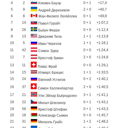
4
2
0 + 1
+17,4
Клемен Бауэр
5
9
2 + 0
+40,7
Андрей Дериземля
6
8
0 + 1
+49,8
Жан-Филипп Легёйллек
7
14
0 + 1
+1:07,2
Павол Гурайт
8
26
0 + 0
+1:12,4
Бьёрн Ферри
9
13
1 + 1
+1:13,9
Джереми Тила
10
5
1 + 1
+1:18,1
Иван Черезов
11
42
0 + 0
+1:24,4
Симон Эдер
12
7
2 + 0
+1:24,9
Кристоф Зуман
13
11
0 + 0
+1:29,1
Томас Фрай
14
15
1 + 1
+1:33,5
Илмарс Брицис
15
24
0 + 2
+1:40,1
Евгений Устюгов
16
37
2 + 0
+1:40,5
Симон Халленбартер
17
21
3 + 1
+1:41,1
Уле-Эйнар Бьёрндален
18
22
0 + 1
+1:43,1
Михал Шлезингр
19
58
0 + 1
+1:43,3
Кристоф Штефан
20
18
0 + 0
+1:45,7
Александр Сыман
21
31
1 + 2
+1:48,2
Михаэль Грайс