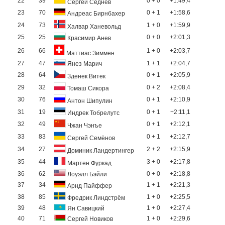
22
39
0 + 0
+1:49,4
Сергей Седнев
23
70
0 + 1
+1:58,6
Андреас Бирнбахер
24
73
1 + 0
+1:59,9
Халвар Ханевольд
25
25
0 + 0
+2:01,3
Красимир Анев
26
66
1 + 0
+2:03,7
Маттиас Зиммен
27
47
1 + 1
+2:04,7
Янез Марич
28
64
0 + 1
+2:05,9
Зденек Витек
29
32
0 + 2
+2:08,4
Томаш Сикора
30
76
0 + 1
+2:10,9
Антон Шипулин
31
19
0 + 1
+2:11,1
Индрек Тобрелутс
32
49
0 + 1
+2:12,1
Чжан Чэнъе
33
83
0 + 1
+2:12,7
Сергей Семёнов
34
27
2 + 2
+2:15,9
Доминик Ландертингер
35
44
3 + 0
+2:17,8
Мартен Фуркад
36
62
0 + 0
+2:18,8
Лоуэлл Бэйли
37
34
1 + 1
+2:21,3
Арнд Пайффер
38
85
1 + 0
+2:25,5
Фредрик Линдстрём
39
48
1 + 0
+2:27,4
Ян Савицкий
40
71
1 + 0
+2:29,6
Сергей Новиков