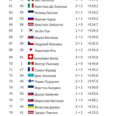
Маттиа Кола
61
46
2 + 2
+3:18,1
Кристиан Де Лоренци
62
55
2 + 1
+3:18,2
Роланд Лессинг
63
53
1 + 1
+3:20,2
Максим Чудов
64
86
1 + 0
+3:24,7
Кристапс Либьетис
65
3
1 + 3
+3:26,3
Ли Ин Пок
66
67
1 + 2
+3:29,6
Марек Матяшко
67
88
2 + 1
+3:32,0
Ондржей Моравец
68
30
1 + 2
+3:34,4
Хидэнори Иса
69
81
3 + 0
+3:35,8
Беньямин Вегер
70
1
1 + 0
+3:44,8
Виктор Пынзару
71
17
1 + 3
+3:45,2
Симон Фуркад
72
68
0 + 1
+3:56,8
Диас Кенешев
73
45
2 + 2
+3:57,0
Пааво Пуурунен
74
74
2 + 1
+3:59,9
Марттен Калдвеэ
75
50
1 + 2
+4:03,6
Душан Шимочко
76
77
1 + 3
+4:08,1
Мирослав Матяшко
77
69
0 + 3
+4:15,1
Вячеслав Деркач
78
41
1 + 1
+4:15,2
Эдгарс Пиксонс