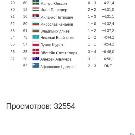
79
60
0 + 3
+4:21,4
Магнус Юнссон
80
12
2 + 2
+4:31,0
Имре Тагшерер
81
16
1 + 3
+4:31,1
Миланко Петрович
82
80
1 + 0
+4:32,4
Мирослав Кенанов
83
61
1 + 2
+4:37,2
Владимир Илиев
84
78
1 + 2
+4:44,2
Николай Брайченко
85
57
1 + 1
+4:54,2
Лукаш Щурек
86
35
3 + 4
+6:48,0
Эйстейн Слеттемарк
87
28
3 + 1
+6:50,1
Алексей Альмуков
—
52
2 + 3
DNF
Афанасиос Цакирис
Просмотров: 32554