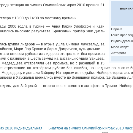
 среди женщин на зимних Олимпийских играх 2010 прошли 21
зимних 
тлера с 13:00 до 14:00 по местному времени.
ады 2006 годла в Турине — Анна Карин Улофссон и Кати
Спринт
добились высокого результата. Бронзовый призёр Уши Дизль
Гонка пресле
Индивидуальн
лась группа лидеров — в отрыв ушла Симона Хаусвальд, за
Масс-старт
Зайцева, Мари-Лор Брюне и Дарья Домрачева, чуть дальше —
Эстафета
етьем огневом рубеже из лидеров отстреляли без промахов
ими с разницей в шесть секунд на дистанцию ушла Зайцева.
 Медведцева отстреляли без промаха, но с разницей в 15
же стрелявшие на четвёртом рубеже без ошибок, но шедшие по лыжне 
 Медведцеву и догнали Зайцеву. На первом же подъёме Нойнер оторвалась о
айцева и Хаусвальд держались вместе до финишной прямой, где Зайцева ушла
едаль, для Зайцевой — вторая после золота в эстафете в Турине. Нойнер
рах 2010 индивидуальная
Биатлон на зимних Олимпийских играх 2010 масс