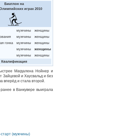
Биатлон на
Олимпийских играх 2010
мужчины
женщины
дования
мужчины
женщины
ая гонка
мужчины
женщины
мужчины
женщины
мужчины
женщины
Квалификация
быстрее Магдалена Нойнер и
т Зайцевой и Хаусвальд и без
 вперёд и стала второй.
 ранее в Ванкувере выиграла
-старт (мужчины)