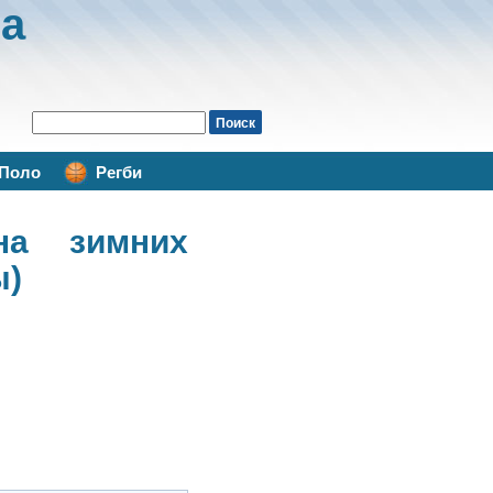
а
Поло
Регби
а зимних
ы)