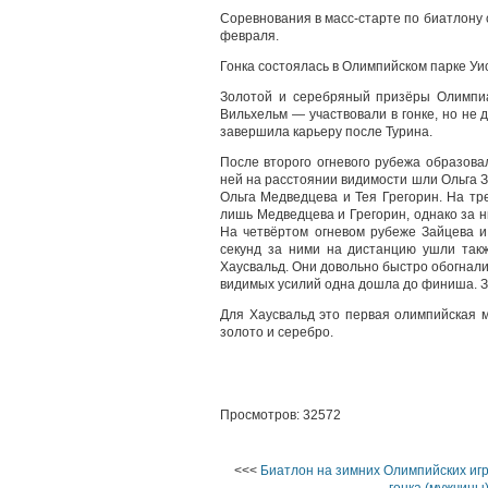
Соревнования в масс-старте по биатлону
февраля.
Гонка состоялась в Олимпийском парке Уис
Золотой и серебряный призёры Олимпи
Вильхельм — участвовали в гонке, но не 
завершила карьеру после Турина.
После второго огневого рубежа образова
ней на расстоянии видимости шли Ольга 
Ольга Медведцева и Тея Грегорин. На тр
лишь Медведцева и Грегорин, однако за н
На четвёртом огневом рубеже Зайцева и
секунд за ними на дистанцию ушли так
Хаусвальд. Они довольно быстро обогнали
видимых усилий одна дошла до финиша. З
Для Хаусвальд это первая олимпийская м
золото и серебро.
Просмотров: 32572
<<<
Биатлон на зимних Олимпийских иг