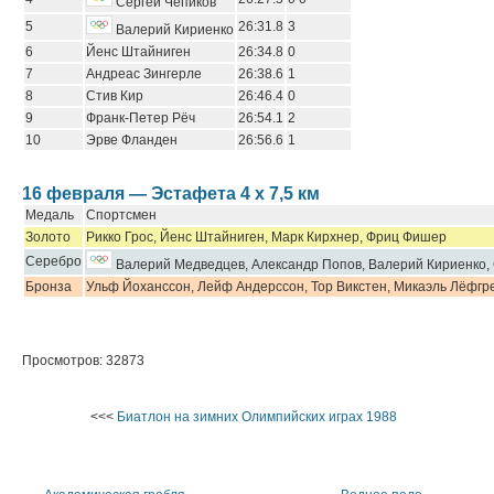
Сергей Чепиков
5
26:31.8
3
Валерий Кириенко
6
Йенс Штайниген
26:34.8
0
7
Андреас Зингерле
26:38.6
1
8
Стив Кир
26:46.4
0
9
Франк-Петер Рёч
26:54.1
2
10
Эрве Фланден
26:56.6
1
16 февраля — Эстафета 4 х 7,5 км
Медаль
Спортсмен
Золото
Рикко Грос, Йенс Штайниген, Марк Кирхнер, Фриц Фишер
Серебро
Валерий Медведцев, Александр Попов, Валерий Кириенко,
Бронза
Ульф Йоханссон, Лейф Андерссон, Тор Викстен, Микаэль Лёфгр
Просмотров: 32873
<<<
Биатлон на зимних Олимпийских играх 1988