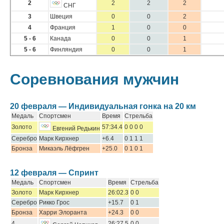
2
2
2
2
СНГ
3
Швеция
0
0
2
4
Франция
1
0
0
5 - 6
Канада
0
0
1
5 - 6
Финляндия
0
0
1
Соревнования мужчин
20 февраля — Индивидуальная гонка на 20 км
Медаль
Спортсмен
Время
Стрельба
Золото
57:34.4
0 0 0 0
Евгений Редькин
Серебро
Марк Кирхнер
+6.4
0 1 1 1
Бронза
Микаэль Лёфгрен
+25.0
0 1 0 1
12 февраля — Спринт
Медаль
Спортсмен
Время
Стрельба
Золото
Марк Кирхнер
26:02.3
0 0
Серебро
Рикко Грос
+15.7
0 1
Бронза
Харри Элоранта
+24.3
0 0
4
26:27.5
0 0