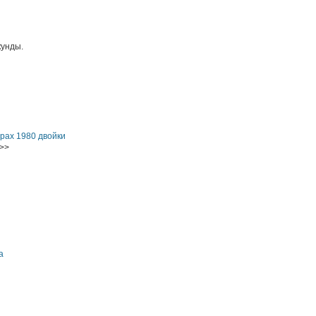
кунды.
рах 1980 двойки
>>
а