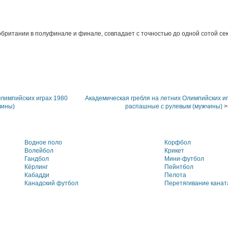
обритании в полуфинале и финале, совпадает с точностью до одной сотой се
Олимпийских играх 1980
Академическая гребля на летних Олимпийских иг
чины)
распашные с рулевым (мужчины)
>
Водное поло
Корфбол
Волейбол
Крикет
Гандбол
Мини-футбол
Кёрлинг
Пейнтбол
Кабадди
Пелота
Канадский футбол
Перетягивание канат