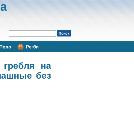
а
Поло
Регби
 гребля на
пашные без