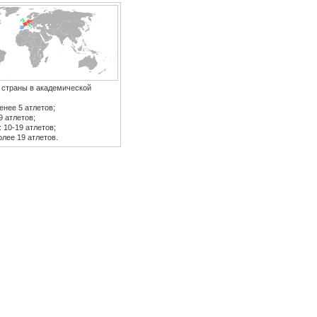
страны в академической
енее 5 атлетов;
9 атлетов;
 10-19 атлетов;
лее 19 атлетов.