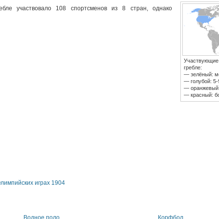
ебле участвовало 108 спортсменов из 8 стран, однако
Участвующие 
гребле:
— зелёный: м
— голубой: 5-
— оранжевый:
— красный: бо
Олимпийских играх 1904
Водное поло
Корфбол