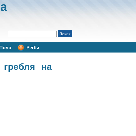
а
Поло
Регби
 гребля на